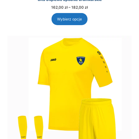
Zakres
162,00
zł
–
182,00
zł
cen:
od
162,00 zł
Wybierz opcje
do
182,00 zł