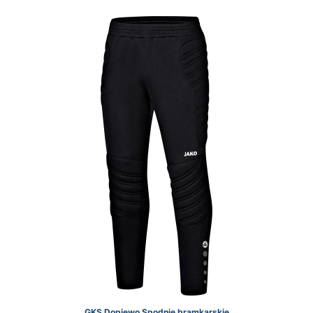
GKS Dopiewo Spodnie bramkarskie