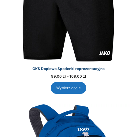
GKS Dopiewo Spodenki reprezentacyjne
Zakres
99,00
zł
–
109,00
zł
cen:
od
99,00 zł
Wybierz opcje
do
109,00 zł