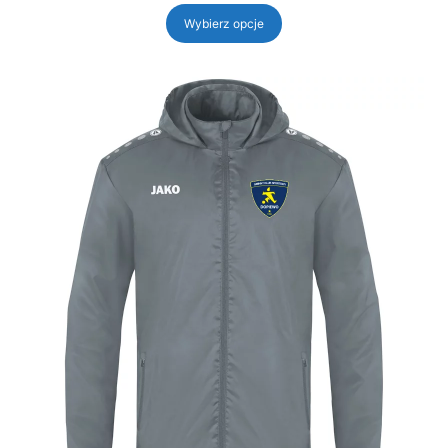
od
139,00 zł
Wybierz opcje
do
159,00 zł