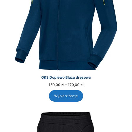
GKS Dopiewo Bluza dresowa
Zakres
150,00
zł
–
170,00
zł
cen:
od
150,00 zł
Wybierz opcje
do
170,00 zł