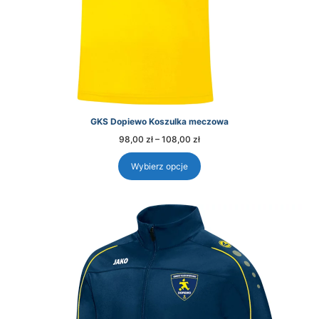
GKS Dopiewo Koszulka meczowa
Zakres
98,00
zł
–
108,00
zł
cen:
od
98,00 zł
Wybierz opcje
do
108,00 zł