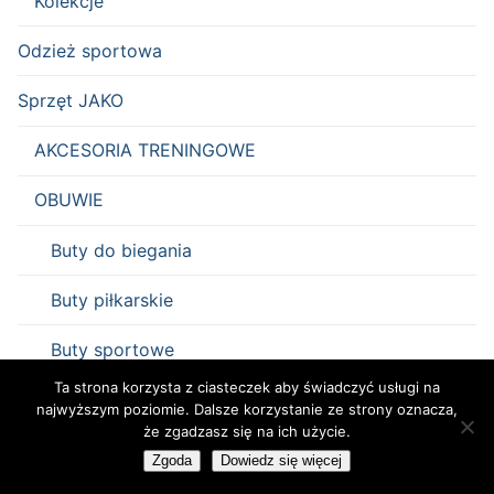
Kolekcje
Odzież sportowa
Sprzęt JAKO
AKCESORIA TRENINGOWE
OBUWIE
Buty do biegania
Buty piłkarskie
Buty sportowe
Ta strona korzysta z ciasteczek aby świadczyć usługi na
OCHRANIACZE
najwyższym poziomie. Dalsze korzystanie ze strony oznacza,
że zgadzasz się na ich użycie.
PIŁKI
Zgoda
Dowiedz się więcej