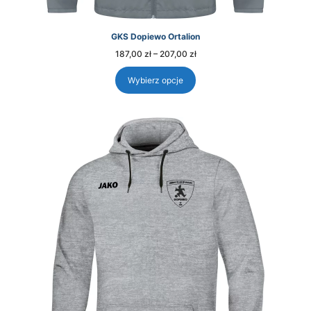
GKS Dopiewo Ortalion
Zakres
187,00
zł
–
207,00
zł
cen:
od
187,00 zł
Wybierz opcje
do
207,00 zł