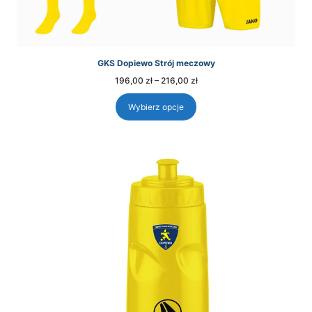
GKS Dopiewo Strój meczowy
Zakres
196,00
zł
–
216,00
zł
cen:
od
196,00 zł
Wybierz opcje
do
216,00 zł