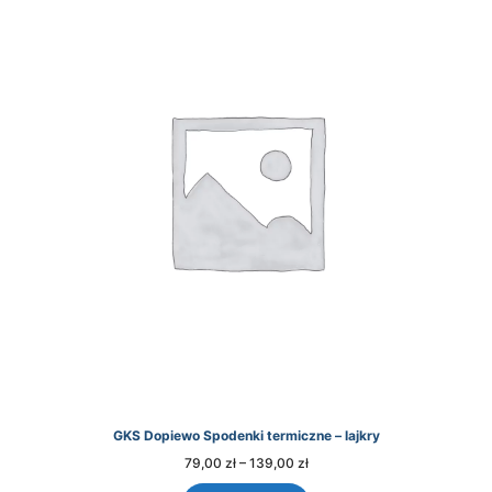
GKS Dopiewo Spodenki termiczne – lajkry
Zakres
79,00
zł
–
139,00
zł
cen:
od