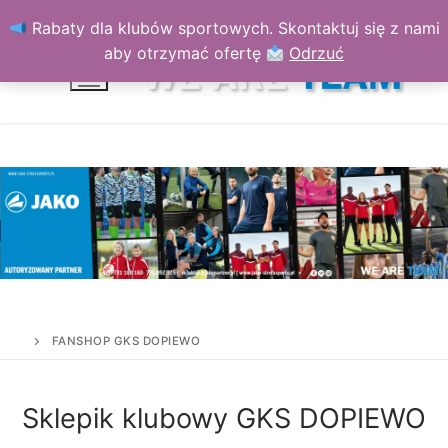
Przejdź
Rabaty dla klubów sportowych. Skontaktuj się z nami
do
aby otrzymać ofertę
Odrzuć
treści
FANSHOP GKS DOPIEWO
Sklepik klubowy GKS DOPIEWO