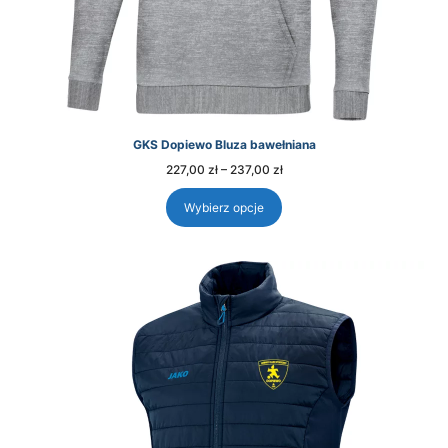
GKS Dopiewo Bluza bawełniana
Zakres
227,00
zł
–
237,00
zł
cen:
od
227,00 zł
Wybierz opcje
do
237,00 zł