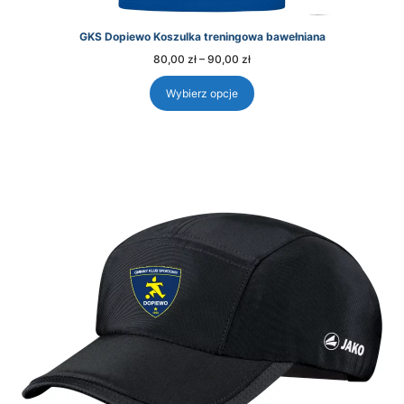
GKS Dopiewo Koszulka treningowa bawełniana
Zakres
80,00
zł
–
90,00
zł
cen:
od
80,00 zł
Wybierz opcje
do
90,00 zł