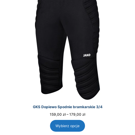
GKS Dopiewo Spodnie bramkarskie 3/4
Zakres
159,00
zł
–
179,00
zł
cen:
od
159,00 zł
Wybierz opcje
do
179,00 zł