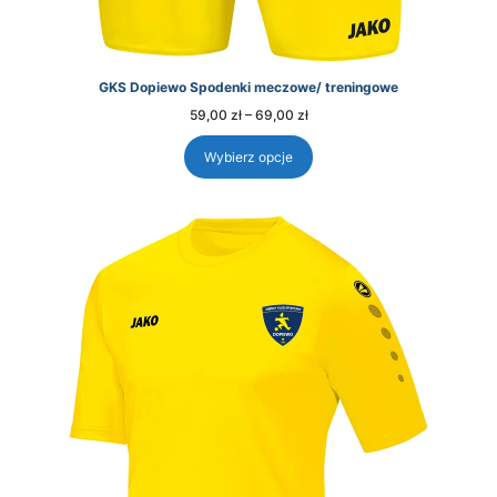
GKS Dopiewo Spodenki meczowe/ treningowe
Zakres
59,00
zł
–
69,00
zł
cen:
od
59,00 zł
Wybierz opcje
do
69,00 zł