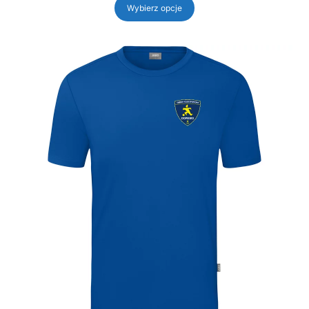
79,00 zł
Wybierz opcje
do
139,00 zł