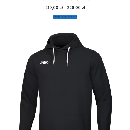
Zakres
219,00
zł
–
229,00
zł
cen:
od
Wybierz opcje
219,00 zł
do
229,00 zł