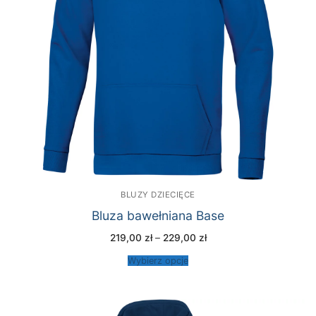
BLUZY DZIECIĘCE
Bluza bawełniana Base
Zakres
219,00
zł
–
229,00
zł
cen:
od
Wybierz opcje
219,00 zł
do
229,00 zł