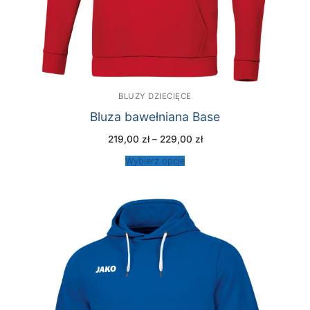
BLUZY DZIECIĘCE
Bluza bawełniana Base
Zakres
219,00
zł
–
229,00
zł
cen:
od
Wybierz opcje
219,00 zł
do
229,00 zł