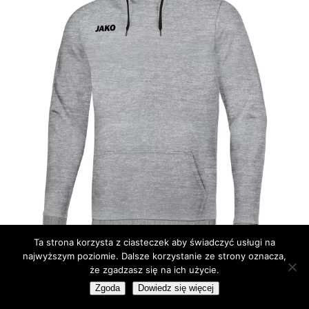
Ta strona korzysta z ciasteczek aby świadczyć usługi na
najwyższym poziomie. Dalsze korzystanie ze strony oznacza,
BLUZY DZIECIĘCE
że zgadzasz się na ich użycie.
Bluza bawełniana Base
Zgoda
Dowiedz się więcej
Zakres
219,00
zł
–
229,00
zł