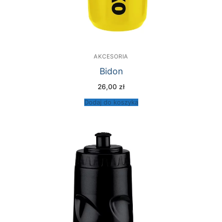
AKCESORIA
Bidon
26,00
zł
Dodaj do koszyka