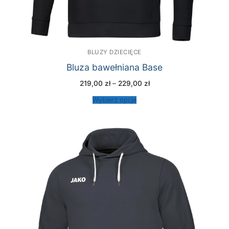
BLUZY DZIECIĘCE
Bluza bawełniana Base
Zakres
219,00
zł
–
229,00
zł
cen:
od
Wybierz opcje
219,00 zł
do
229,00 zł