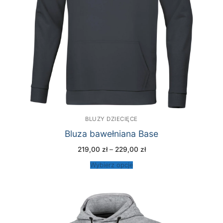
BLUZY DZIECIĘCE
Bluza bawełniana Base
Zakres
219,00
zł
–
229,00
zł
cen:
od
Wybierz opcje
219,00 zł
do
229,00 zł