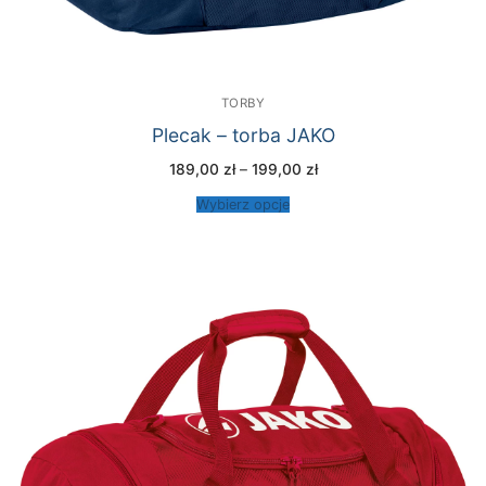
TORBY
Plecak – torba JAKO
Zakres
189,00
zł
–
199,00
zł
cen:
od
Wybierz opcje
189,00 zł
do
199,00 zł