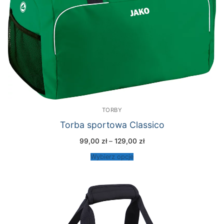
TORBY
Torba sportowa Classico
Zakres
99,00
zł
–
129,00
zł
cen:
od
Wybierz opcje
99,00 zł
do
129,00 zł