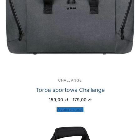
CHALLANGE
Torba sportowa Challange
Zakres
159,00
zł
–
179,00
zł
cen:
od
Wybierz opcje
159,00 zł
do
179,00 zł