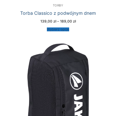
TORBY
Torba Classico z podwójnym dnem
Zakres
139,00
zł
–
189,00
zł
cen:
od
Wybierz opcje
139,00 zł
do
189,00 zł