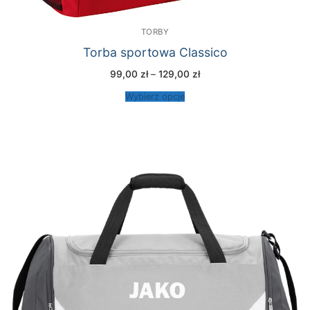
TORBY
Torba sportowa Classico
Zakres
99,00
zł
–
129,00
zł
cen:
od
Wybierz opcje
99,00 zł
do
129,00 zł