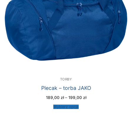
partnera reklamowego, torby te są również idealne
dla klubów i zespołów hobbystycznych. Torby
sportowe JAKO to idealny towarzysz na codzienny
program sportowy lub na weekendową wycieczkę, w
której można praktycznie schować cały sprzęt
sportowy. Jeśli jeszcze nie wiesz, co możesz
spakować do torby sportowej, po prostu przejrzyj
nasz sklep internetowy JAKO. Tutaj znajdziesz
wystarczająco dużo odzieży sportowej, sprzętu
sportowego i akcesoriów, aby wypełnić swoją nową
torbę.
TORBY
Plecak – torba JAKO
Zakres
189,00
zł
–
199,00
zł
cen:
od
Wybierz opcje
189,00 zł
do
199,00 zł