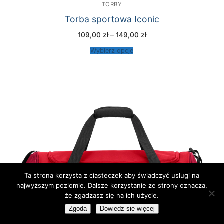
TORBY
Torba sportowa Iconic
Zakres
109,00
zł
–
149,00
zł
cen:
od
Wybierz opcje
109,00 zł
do
149,00 zł
Ta strona korzysta z ciasteczek aby świadczyć usługi na
najwyższym poziomie. Dalsze korzystanie ze strony oznacza,
że zgadzasz się na ich użycie.
Zgoda
Dowiedz się więcej