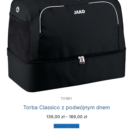
TORBY
Torba Classico z podwójnym dnem
Zakres
139,00
zł
–
189,00
zł
cen:
od
Wybierz opcje
139,00 zł
do