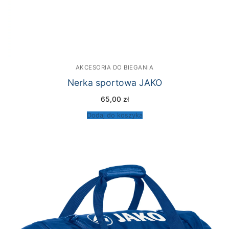
oddzielnego przechowywania spoconej odzieży
sportowej i unikania nieprzyjemnych zapachów
wewnątrz torby sportowej. Wewnętrzna część
kieszeni zawiera schowek na klucze w prawie
wszystkich modelach. Jest to idealne rozwiązanie
AKCESORIA DO BIEGANIA
podczas treningu lub gry, aby uporządkować klucze,
Nerka sportowa JAKO
torebkę lub inne kosztowności. Przestronna komora
65,00
zł
główna toreb sportowych JAKO jest zawsze
wyposażona w dwukierunkowy zamek błyskawiczny.
Dodaj do koszyka
Materiał wykonany w 100% z poliestru sprawia, że ​​
torby są trwałe i przyjemnie lekkie. Ponadto torby
sportowe JAKO są trwałe dzięki wysokiej jakości
przetwarzaniu i zachowują swój kształt. Dzięki
maksymalnie ośmiu kombinacjom kolorów i dużym
wolnym przestrzeniom z przodu i z tyłu toreb
sportowych, które mogą być bardzo dobre dzięki
flokowaniu lub drukowaniu herbu klubu, nazwiska lub