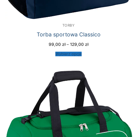
TORBY
Torba sportowa Classico
Zakres
99,00
zł
–
129,00
zł
cen:
od
Wybierz opcje
99,00 zł
do
129,00 zł