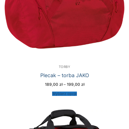
TORBY
Plecak – torba JAKO
Zakres
189,00
zł
–
199,00
zł
cen:
od
Wybierz opcje
189,00 zł
do
199,00 zł