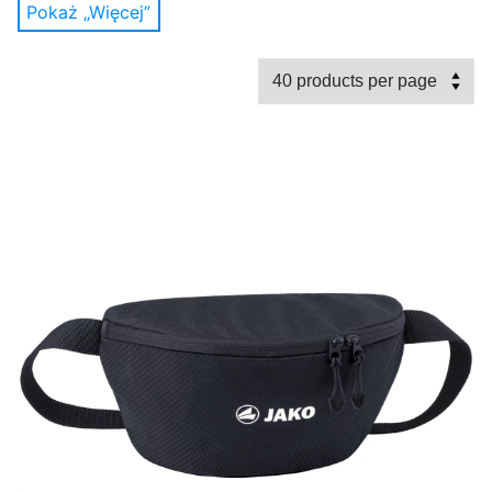
Pokaż „Więcej”
do treningu. Niezależnie od tego, czy chodzi o piłkę
nożną, siatkówkę, piłkę ręczną, tenisa, czy codzienny
trening fitness, niezbędna jest dobrze zapakowana
torba sportowa.
Torby sportowe JAKO są dostępne w różnych
rozmiarach, są trwałe i łatwe do transportu. Za
pomocą wyściełanych pasków na ramię torby
sportowe można łatwo przenosić przez ramię. Pasek
na ramię można również szybko zdjąć z siebie i
możesz powrócić na zwykłe paski na rękę. Torby
sportowe JAKO są dostępne z dolną komorą lub bez
niej. W dolnej komorze zmieści się do trzech par
butów, a także przybory do przechowywania
oddzielnie od innych tekstyliów. Daje to torbie jeszcze
większą stabilność i czyni ją bardziej wytrzymałą.
Dodatkowe kieszenie, które są przymocowane do
większości toreb sportowych z boku, dają możliwość