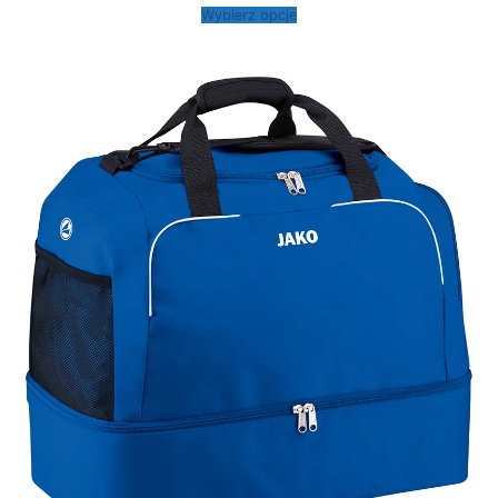
od
Wybierz opcje
139,00 zł
do
189,00 zł