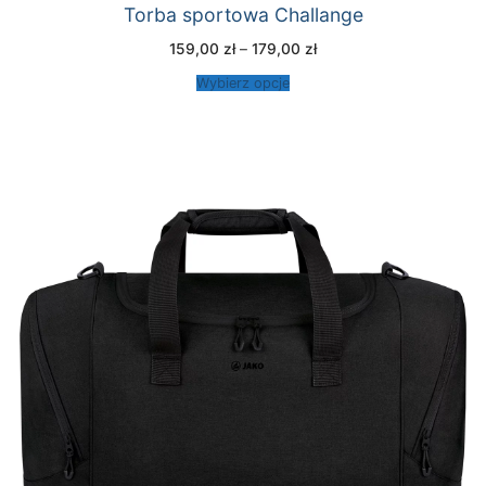
Torba sportowa Challange
Zakres
159,00
zł
–
179,00
zł
cen:
od
Wybierz opcje
159,00 zł
do
179,00 zł