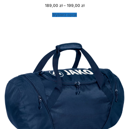
Zakres
189,00
zł
–
199,00
zł
cen:
od
Wybierz opcje
189,00 zł
do
199,00 zł