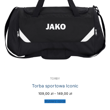
TORBY
Torba sportowa Iconic
Zakres
109,00
zł
–
149,00
zł
cen:
od
Wybierz opcje
109,00 zł
do
149,00 zł