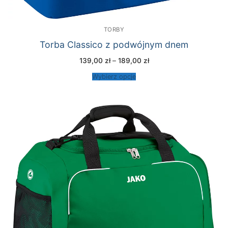
TORBY
Torba Classico z podwójnym dnem
Zakres
139,00
zł
–
189,00
zł
cen:
od
Wybierz opcje
139,00 zł
do
189,00 zł