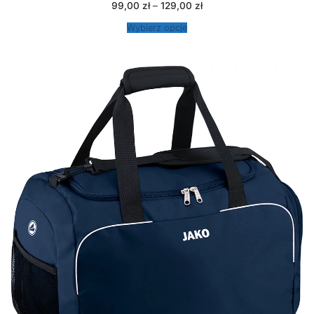
Zakres
99,00
zł
–
129,00
zł
cen:
od
Wybierz opcje
99,00 zł
do
129,00 zł