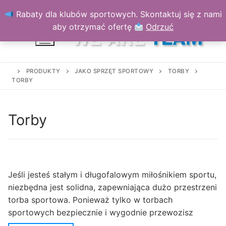
Przejdź
Rabaty dla klubów sportowych. Skontaktuj się z nami
do
aby otrzymać ofertę
Odrzuć
treści
PRODUKTY
JAKO SPRZĘT SPORTOWY
TORBY
TORBY
Torby
Jeśli jesteś stałym i długofalowym miłośnikiem sportu,
niezbędna jest solidna, zapewniająca dużo przestrzeni
torba sportowa. Ponieważ tylko w torbach
sportowych bezpiecznie i wygodnie przewozisz
odzież sportową, buty, sprzęt i inne rzeczy potrzebne