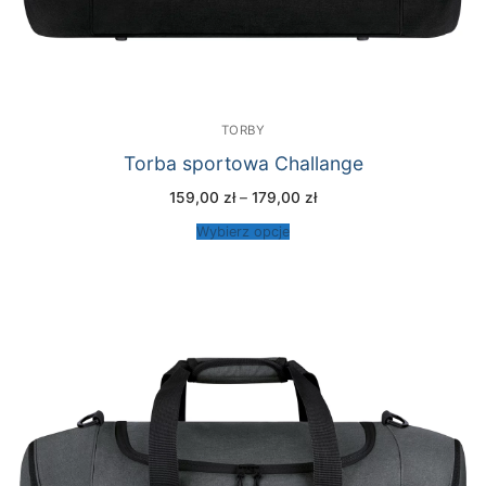
TORBY
Torba sportowa Challange
Zakres
159,00
zł
–
179,00
zł
cen:
od
Wybierz opcje
159,00 zł
do
179,00 zł