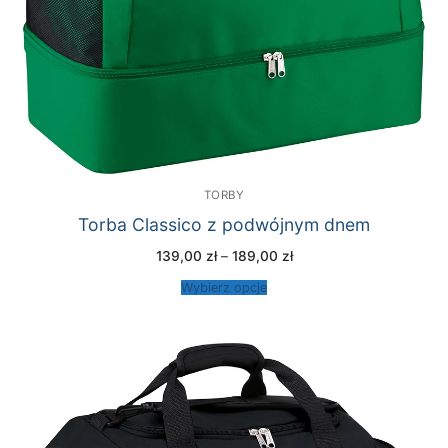
TORBY
Torba Classico z podwójnym dnem
Zakres
139,00
zł
–
189,00
zł
cen:
od
Wybierz opcje
139,00 zł
do
189,00 zł