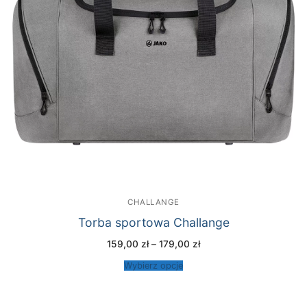
CHALLANGE
Torba sportowa Challange
Zakres
159,00
zł
–
179,00
zł
cen:
od
Wybierz opcje
159,00 zł
do
179,00 zł