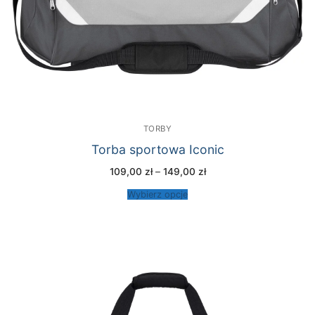
TORBY
Torba sportowa Iconic
Zakres
109,00
zł
–
149,00
zł
cen:
od
Wybierz opcje
109,00 zł
do
149,00 zł