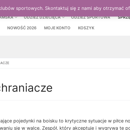
MOJE KON
klubów sportowych. Skontaktuj się z nami aby otrzymać o
DAMSKA
ODZIEŻ DZIECIĘCA
ODZIEŻ SPORTOWA
SPRZ
NOWOŚĆ 2026
MOJE KONTO
KOSZYK
IACZE
hraniacze
ające pojedynki na boisku to krytyczne sytuacje w piłce n
waniu się w walce. Zespół, który akceptuje i wygrywa te p