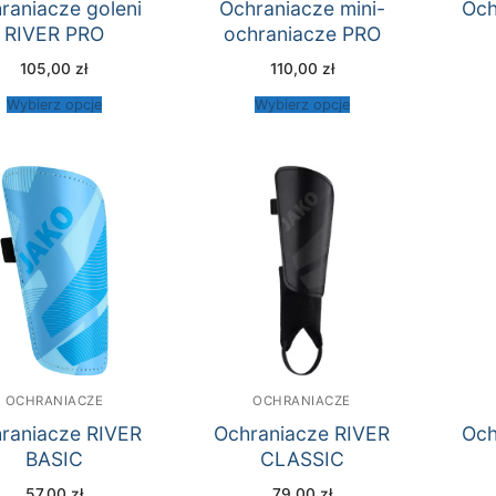
raniacze goleni
Ochraniacze mini-
Och
RIVER PRO
ochraniacze PRO
105,00
zł
110,00
zł
Wybierz opcje
Wybierz opcje
OCHRANIACZE
OCHRANIACZE
raniacze RIVER
Ochraniacze RIVER
Och
BASIC
CLASSIC
57,00
zł
79,00
zł