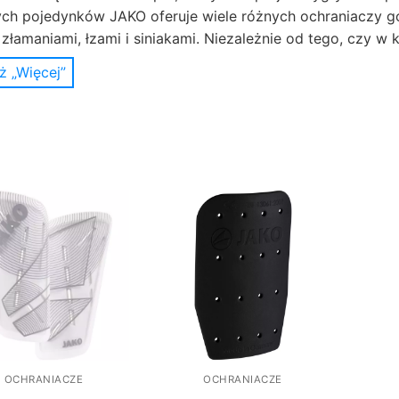
ch pojedynków JAKO oferuje wiele różnych ochraniaczy gole
 złamaniami, łzami i siniakami. Niezależnie od tego, czy w
tą osłoną kostki, czy z podwójnym rzepem u góry i na dole
ż „Więcej”
niaczy.
ych, bardzo nowoczesnych wariantach znajdują się ochran
ykle lekkie konstrukcje zostały opracowane w celu zmniejs
Wszystkie ochraniacze goleni JAKO są dostępne w rozmiarac
iacze goleni JAKO są również idealne dla dzieci i nastola
czny lub nowoczesny. Ochraniacze JAKO oferują każdemu gra
i, najlepszą ochronę, aby nie zawieść z powodu kontuzji i
OCHRANIACZE
OCHRANIACZE