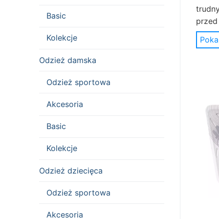
trudny
Basic
przed
naszy
Kolekcje
Poka
ochra
Odzież damska
W inn
Niezw
Odzież sportowa
nóg. 
Akcesoria
ochran
klasy
Basic
na hal
Kolekcje
Odzież dziecięca
Odzież sportowa
Akcesoria