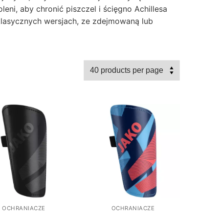
ni, aby chronić piszczel i ścięgno Achillesa
 klasycznych wersjach, ze zdejmowaną lub
, JAKO oferuje wiele różnych modeli
iacze goleni zapewniające optymalny komfort.
zenia ciężkiej stopy i dodatkowego obciążenia
h dla dzieci i dorosłych od XS do XL. Niektóre
tków. Każdy może znaleźć swój ulubiony styl
czowi w piłce nożnej, zarówno na trawie, jak i
 móc grać udany sezon.
OCHRANIACZE
OCHRANIACZE