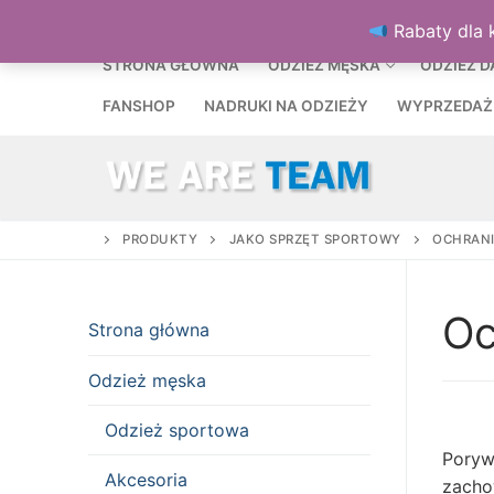
Przejdź
MENU
Rabaty dla 
do
treści
STRONA GŁÓWNA
ODZIEŻ MĘSKA
ODZIEŻ 
FANSHOP
NADRUKI NA ODZIEŻY
WYPRZEDAŻ
PRODUKTY
JAKO SPRZĘT SPORTOWY
OCHRAN
Oc
Strona główna
Odzież męska
Odzież sportowa
Poryw
Akcesoria
zacho