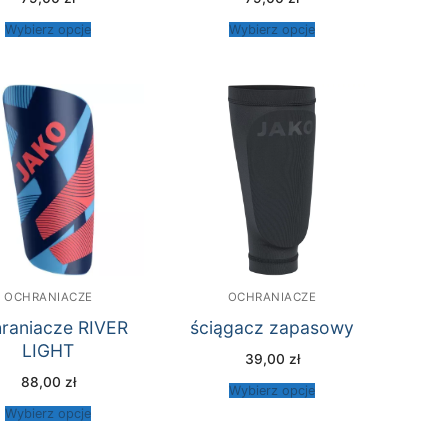
Wybierz opcje
Wybierz opcje
OCHRANIACZE
OCHRANIACZE
raniacze RIVER
ściągacz zapasowy
LIGHT
39,00
zł
88,00
zł
Wybierz opcje
Wybierz opcje