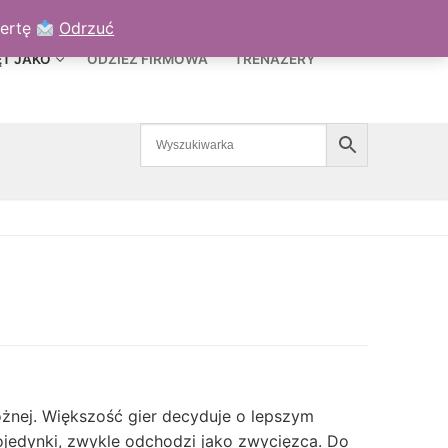
TO
KOSZYK
/
0,00
ZŁ
fertę
Odrzuć
ĘT JAKO
ODZIEŻ FIRMOWA
TRENAŻERY
ożnej. Większość gier decyduje o lepszym
ojedynki, zwykle odchodzi jako zwycięzca. Do