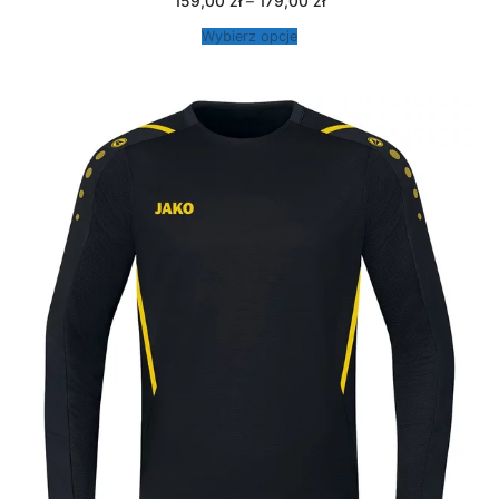
Zakres
159,00
zł
–
179,00
zł
cen:
od
Wybierz opcje
159,00 zł
do
179,00 zł