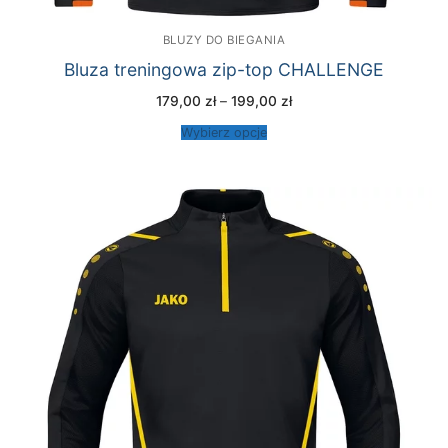
BLUZY DO BIEGANIA
Bluza treningowa zip-top CHALLENGE
Zakres
179,00
zł
–
199,00
zł
cen:
od
Wybierz opcje
179,00 zł
do
199,00 zł