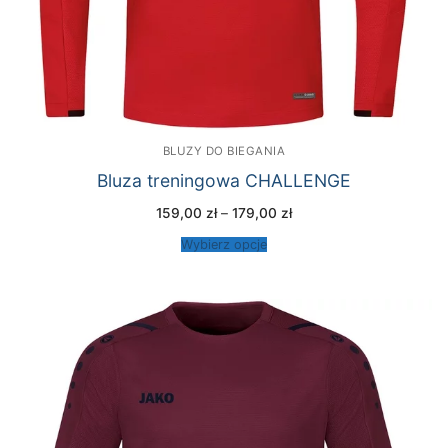
BLUZY DO BIEGANIA
Bluza treningowa CHALLENGE
Zakres
159,00
zł
–
179,00
zł
cen:
od
Wybierz opcje
159,00 zł
do
179,00 zł