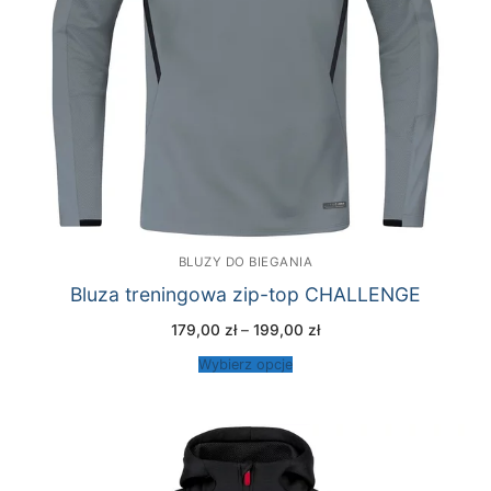
BLUZY DO BIEGANIA
Bluza treningowa zip-top CHALLENGE
Zakres
179,00
zł
–
199,00
zł
cen:
od
Wybierz opcje
179,00 zł
do
199,00 zł