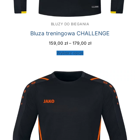
BLUZY DO BIEGANIA
Bluza treningowa CHALLENGE
Zakres
159,00
zł
–
179,00
zł
cen:
od
Wybierz opcje
159,00 zł
do
179,00 zł