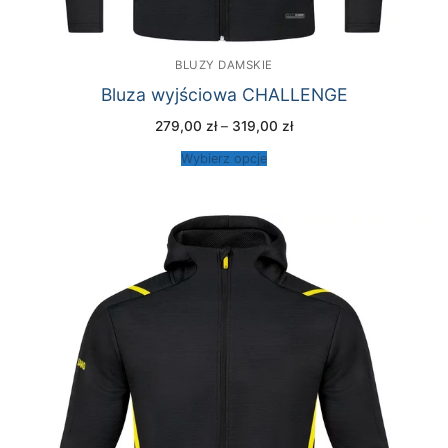
BLUZY DAMSKIE
Bluza wyjściowa CHALLENGE
Zakres
279,00
zł
–
319,00
zł
cen:
od
Wybierz opcje
279,00 zł
do
319,00 zł