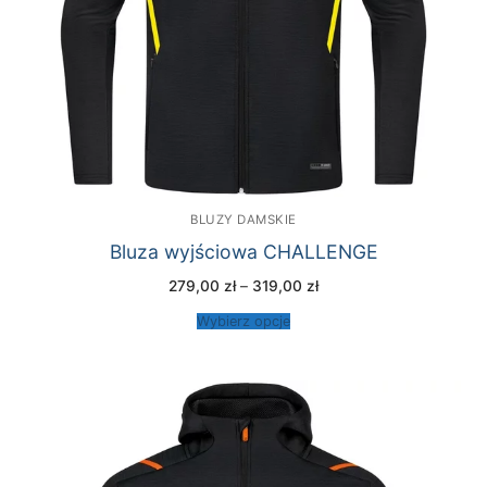
BLUZY DAMSKIE
Bluza wyjściowa CHALLENGE
Zakres
279,00
zł
–
319,00
zł
cen:
od
Wybierz opcje
279,00 zł
do
319,00 zł