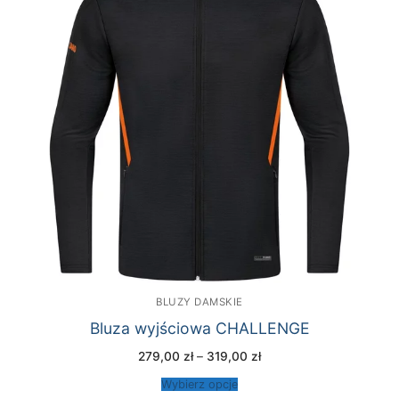
BLUZY DAMSKIE
Bluza wyjściowa CHALLENGE
Zakres
279,00
zł
–
319,00
zł
cen:
od
Wybierz opcje
279,00 zł