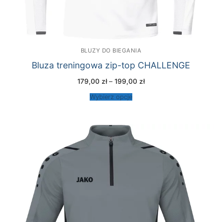
BLUZY DO BIEGANIA
Bluza treningowa zip-top CHALLENGE
Zakres
179,00
zł
–
199,00
zł
cen:
od
Wybierz opcje
179,00 zł
do
199,00 zł