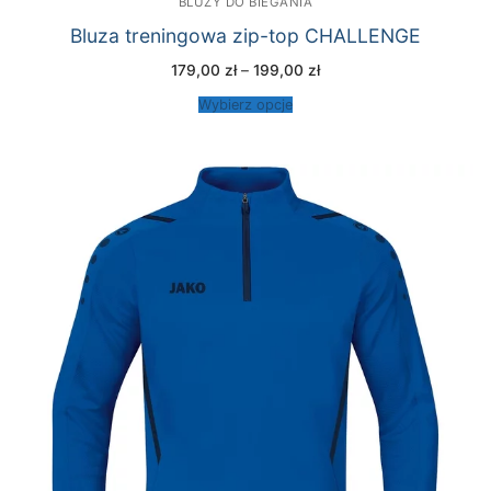
BLUZY DO BIEGANIA
Bluza treningowa zip-top CHALLENGE
Zakres
179,00
zł
–
199,00
zł
cen:
od
Wybierz opcje
179,00 zł
do
199,00 zł