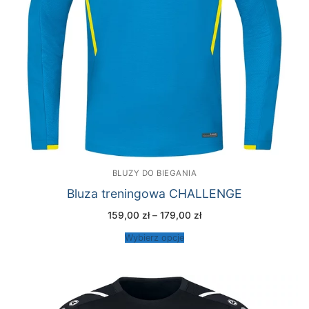
BLUZY DO BIEGANIA
Bluza treningowa CHALLENGE
Zakres
159,00
zł
–
179,00
zł
cen:
od
Wybierz opcje
159,00 zł
do
179,00 zł