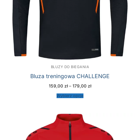
BLUZY DO BIEGANIA
Bluza treningowa CHALLENGE
Zakres
159,00
zł
–
179,00
zł
cen:
od
Wybierz opcje
159,00 zł
do
179,00 zł