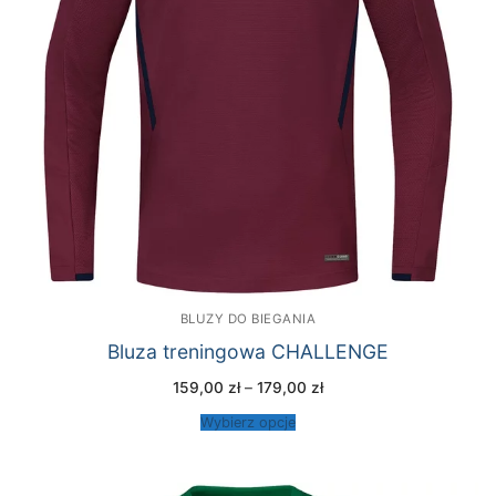
BLUZY DO BIEGANIA
Bluza treningowa CHALLENGE
Zakres
159,00
zł
–
179,00
zł
cen:
od
Wybierz opcje
159,00 zł
do
179,00 zł