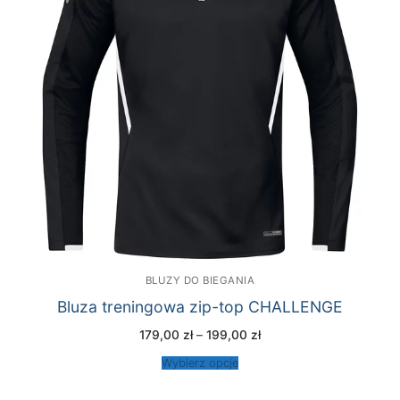
BLUZY DO BIEGANIA
Bluza treningowa zip-top CHALLENGE
Zakres
179,00
zł
–
199,00
zł
cen:
od
Wybierz opcje
179,00 zł
do
199,00 zł