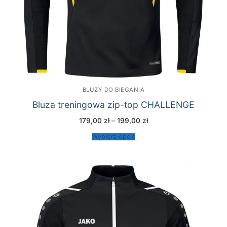
BLUZY DO BIEGANIA
Bluza treningowa zip-top CHALLENGE
Zakres
179,00
zł
–
199,00
zł
cen:
od
Wybierz opcje
179,00 zł
do
199,00 zł