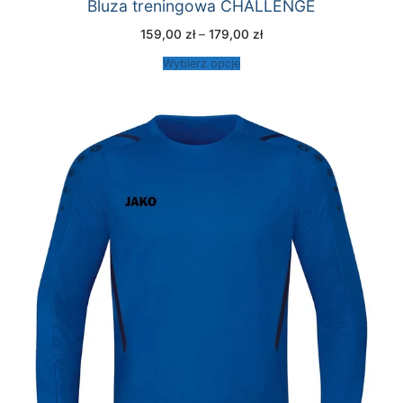
Bluza treningowa CHALLENGE
Zakres
159,00
zł
–
179,00
zł
cen:
od
Wybierz opcje
159,00 zł
do
179,00 zł