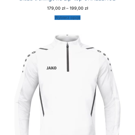
Zakres
179,00
zł
–
199,00
zł
cen:
od
Wybierz opcje
179,00 zł
do
199,00 zł