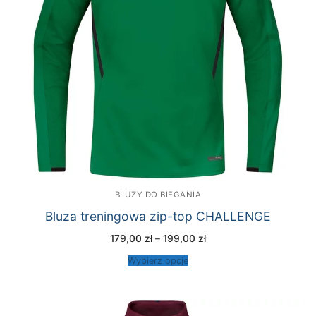
BLUZY DO BIEGANIA
Bluza treningowa zip-top CHALLENGE
Zakres
179,00
zł
–
199,00
zł
cen:
od
Wybierz opcje
179,00 zł
do
199,00 zł