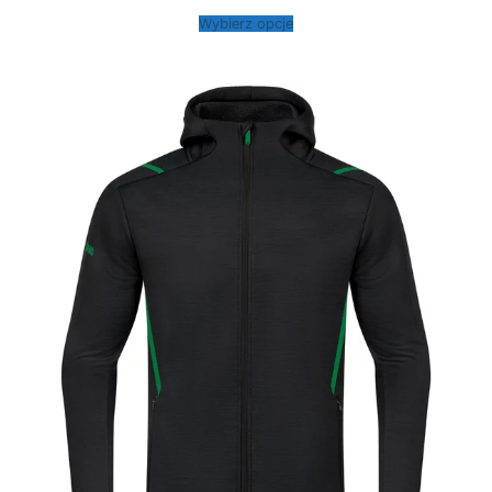
cen:
od
Wybierz opcje
279,00 zł
do
319,00 zł