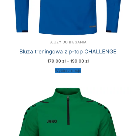
BLUZY DO BIEGANIA
Bluza treningowa zip-top CHALLENGE
Zakres
179,00
zł
–
199,00
zł
cen:
od
Wybierz opcje
179,00 zł
do
199,00 zł