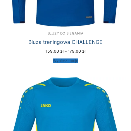
BLUZY DO BIEGANIA
Bluza treningowa CHALLENGE
Zakres
159,00
zł
–
179,00
zł
cen:
od
Wybierz opcje
159,00 zł
do
179,00 zł