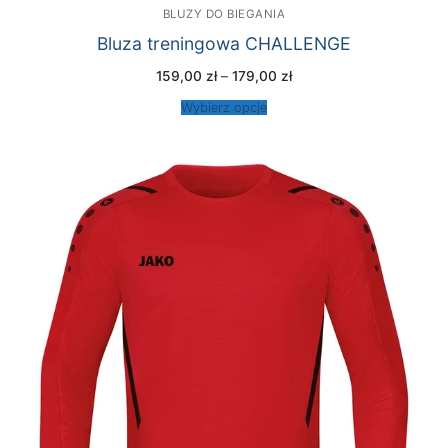
BLUZY DO BIEGANIA
Bluza treningowa CHALLENGE
Zakres
159,00
zł
–
179,00
zł
cen:
od
Wybierz opcje
159,00 zł
do
179,00 zł