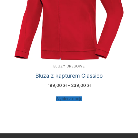
BLUZY DRESOWE
Bluza z kapturem Classico
Zakres
199,00
zł
–
239,00
zł
cen:
od
199,00 zł
Wybierz opcje
do
239,00 zł