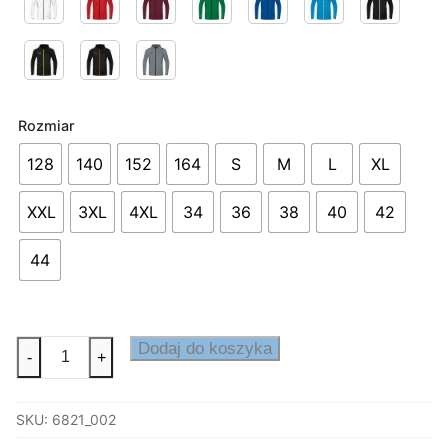
Rozmiar
128
140
152
164
S
M
L
XL
XXL
3XL
4XL
34
36
38
40
42
44
ilość
Dodaj do koszyka
-
+
Bluza
z
SKU:
6821_002
kapturem
CHALLENGE