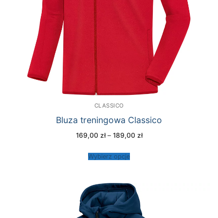
CLASSICO
Bluza treningowa Classico
Zakres
169,00
zł
–
189,00
zł
cen:
od
169,00 zł
Wybierz opcje
do
189,00 zł