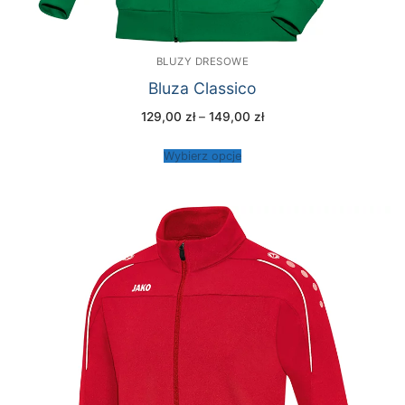
BLUZY DRESOWE
Bluza Classico
Zakres
129,00
zł
–
149,00
zł
cen:
od
129,00 zł
Wybierz opcje
do
149,00 zł