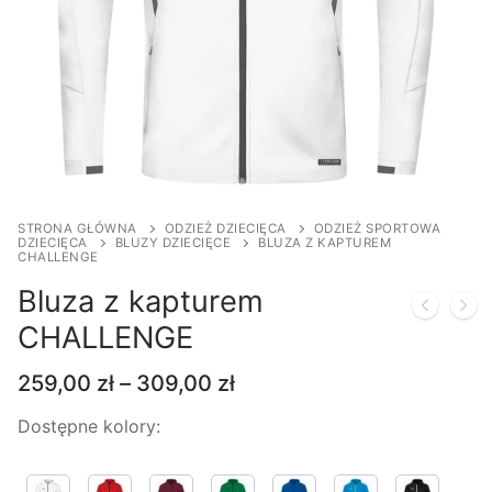
STRONA GŁÓWNA
ODZIEŻ DZIECIĘCA
ODZIEŻ SPORTOWA
DZIECIĘCA
BLUZY DZIECIĘCE
BLUZA Z KAPTUREM
CHALLENGE
Bluza z kapturem
CHALLENGE
Zakres
259,00
zł
–
309,00
zł
cen:
od
Dostępne kolory:
259,00 zł
do
309,00 zł