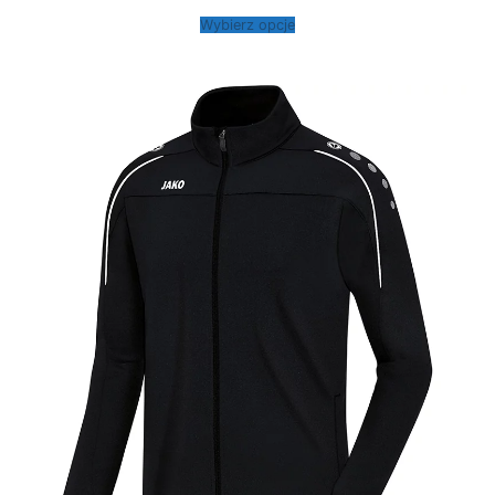
od
199,00 zł
Wybierz opcje
do
239,00 zł