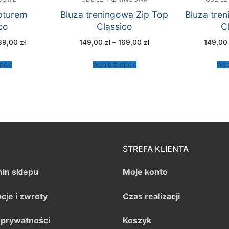
pturem
Bluza treningowa Zip Top
Bluza tre
co
Classico
C
Zakres
Zakres
39,00
zł
149,00
zł
–
169,00
zł
149,0
cen:
cen:
od
od
199,00 zł
149,00 zł
pcje
Wybierz opcje
Wyb
do
do
239,00 zł
169,00 zł
STREFA KLIENTA
in sklepu
Moje konto
cje i zwroty
Czas realizacji
a prywatności
Koszyk