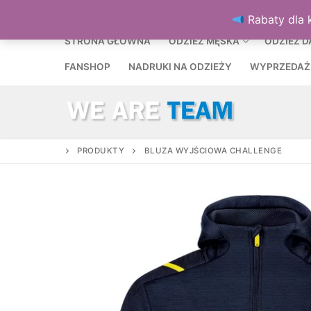
Przejdź
MENU
Rabaty dla 
do
treści
STRONA GŁÓWNA
ODZIEŻ MĘSKA
ODZIEŻ 
FANSHOP
NADRUKI NA ODZIEŻY
WYPRZEDAŻ
PRODUKTY
BLUZA WYJŚCIOWA CHALLENGE