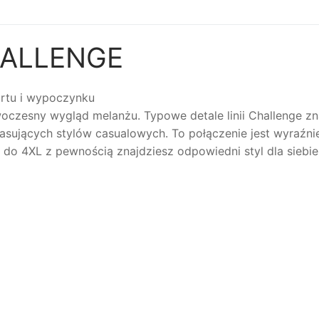
HALLENGE
ortu i wypoczynku
czesny wygląd melanżu. Typowe detale linii Challenge znaj
pasujących stylów casualowych. To połączenie jest wyraźn
do 4XL z pewnością znajdziesz odpowiedni styl dla siebie