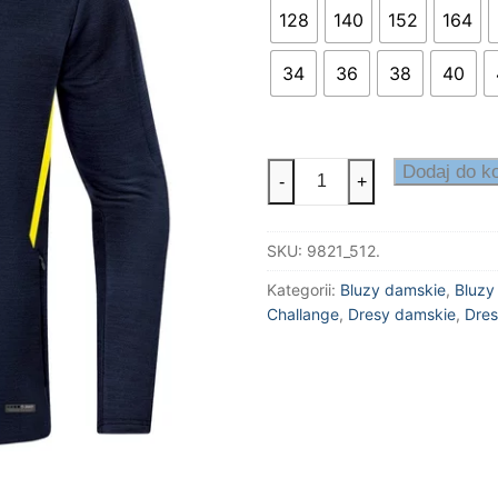
d
128
140
152
164
3
34
36
38
40
ilość
Dodaj do k
-
+
Bluza
wyjściowa
SKU:
9821_512.
CHALLENGE
Kategorii:
Bluzy damskie
,
Bluzy
Challange
,
Dresy damskie
,
Dres