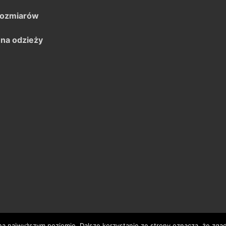
rozmiarów
 na odzieży
 na najwyższym poziomie. Dalsze korzystanie ze strony oznacza, że zgad