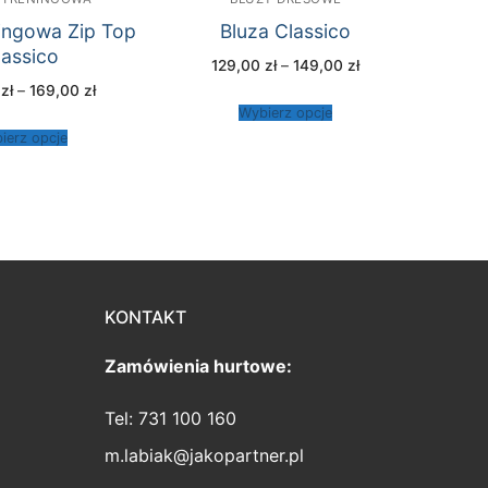
ningowa Zip Top
Bluza Classico
lassico
Zakres
129,00
zł
–
149,00
zł
cen:
Zakres
0
zł
–
169,00
zł
od
cen:
129,00 zł
Wybierz opcje
od
do
149,00 zł
149,00 zł
ierz opcje
do
169,00 zł
KONTAKT
Zamówienia hurtowe:
Tel: 731 100 160
m.labiak@jakopartner.pl