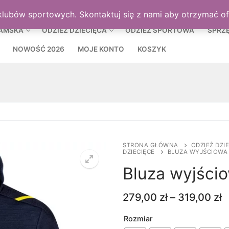
MOJE KON
klubów sportowych. Skontaktuj się z nami aby otrzymać o
DAMSKA
ODZIEŻ DZIECIĘCA
ODZIEŻ SPORTOWA
SPRZ
NOWOŚĆ 2026
MOJE KONTO
KOSZYK
STRONA GŁÓWNA
ODZIEŻ DZI
DZIECIĘCE
BLUZA WYJŚCIOWA
Bluza wyjśc
Z
279,00
zł
–
319,00
zł
c
o
Rozmiar
2