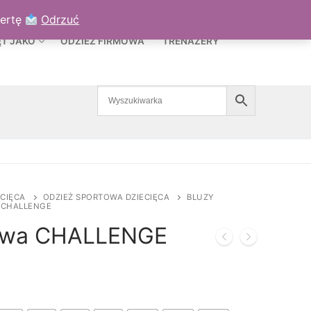
TO
KOSZYK
/
0,00
ZŁ
fertę
Odrzuć
ĘT JAKO
ODZIEŻ FIRMOWA
TRENAŻERY
ECIĘCA
ODZIEŻ SPORTOWA DZIECIĘCA
BLUZY
 CHALLENGE
iowa CHALLENGE
akres
en:
d
79,00 zł