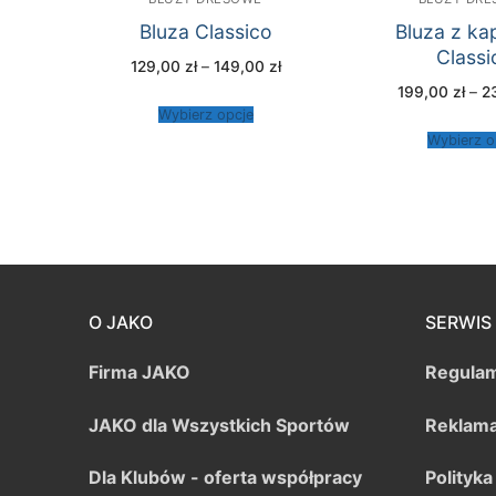
Bluza Classico
Bluza z ka
Classi
Zakres
129,00
zł
–
149,00
zł
cen:
199,00
zł
–
2
od
129,00 zł
Wybierz opcje
do
149,00 zł
Wybierz o
O JAKO
SERWIS
Firma JAKO
Regulam
JAKO dla Wszystkich Sportów
Reklama
Dla Klubów - oferta współpracy
Polityk