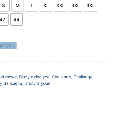
o
S
M
L
XL
XXL
3XL
4XL
19,00 zł
42
44
oszyka
 dresowe
,
Bluzy dziecięce
,
Challange
,
Challange
,
y dziecięce
,
Dresy męskie