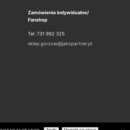
Zamówienia indywidualne/
Fanshop
Tel: 731 992 325
sklep.gorzow@jakopartner.pl
zasz się na ich użycie.
Zgoda
Dowiedz się więcej