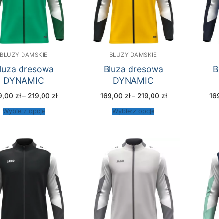
BLUZY DAMSKIE
BLUZY DAMSKIE
luza dresowa
Bluza dresowa
B
DYNAMIC
DYNAMIC
Zakres
Zakres
9,00
zł
–
219,00
zł
169,00
zł
–
219,00
zł
16
cen:
cen:
od
od
Wybierz opcje
Wybierz opcje
169,00 zł
169,00 zł
do
do
219,00 zł
219,00 zł