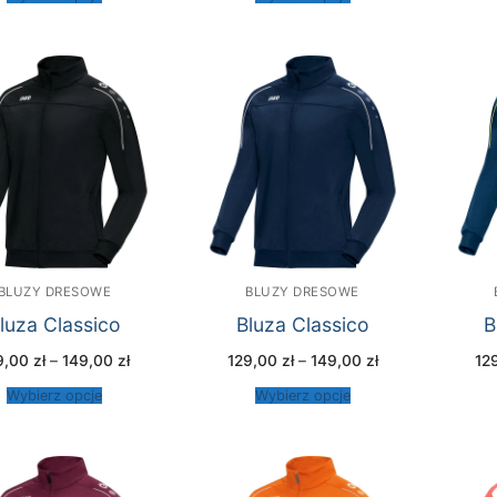
129,00 zł
129,00 zł
do
do
149,00 zł
149,00 zł
BLUZY DRESOWE
BLUZY DRESOWE
luza Classico
Bluza Classico
B
Zakres
Zakres
9,00
zł
–
149,00
zł
129,00
zł
–
149,00
zł
12
cen:
cen:
od
od
Wybierz opcje
Wybierz opcje
129,00 zł
129,00 zł
do
do
149,00 zł
149,00 zł