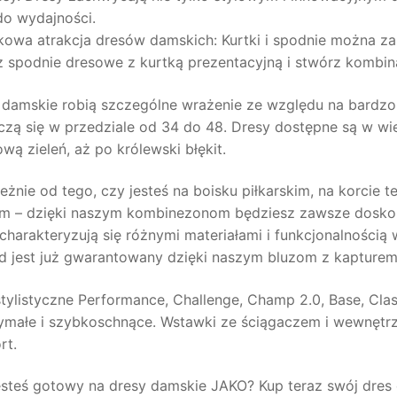
do wydajności.
kowa atrakcja dresów damskich: Kurtki i spodnie można 
z spodnie dresowe z kurtką prezentacyjną i stwórz kombin
 damskie robią szczególne wrażenie ze względu na bardz
czą się w przedziale od 34 do 48. Dresy dostępne są w wie
wą zieleń, aż po królewski błękit.
eżnie od tego, czy jesteś na boisku piłkarskim, na korcie
m – dzięki naszym kombinezonom będziesz zawsze doskon
charakteryzują się różnymi materiałami i funkcjonalnością
d jest już gwarantowany dzięki naszym bluzom z kapturem
stylistyczne Performance, Challenge, Champ 2.0, Base, Cla
ymałe i szybkoschnące. Wstawki ze ściągaczem i wewnętrz
rt.
esteś gotowy na dresy damskie JAKO? Kup teraz swój dres 