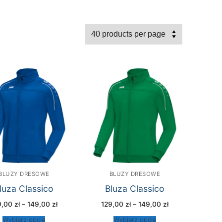
BLUZY DRESOWE
BLUZY DRESOWE
luza Classico
Bluza Classico
Zakres
Zakres
9,00
zł
–
149,00
zł
129,00
zł
–
149,00
zł
cen:
cen:
od
od
Wybierz opcje
Wybierz opcje