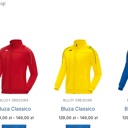
ią!
BLUZY DRESOWE
BLUZY DRESOWE
luza Classico
Bluza Classico
B
Zakres
Zakres
9,00
zł
–
149,00
zł
129,00
zł
–
149,00
zł
12
cen:
cen:
od
od
Wybierz opcje
Wybierz opcje