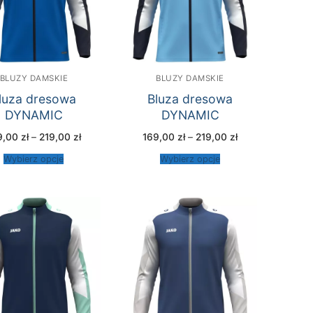
BLUZY DAMSKIE
BLUZY DAMSKIE
luza dresowa
Bluza dresowa
DYNAMIC
DYNAMIC
Zakres
Zakres
9,00
zł
–
219,00
zł
169,00
zł
–
219,00
zł
cen:
cen:
od
od
Wybierz opcje
Wybierz opcje
169,00 zł
169,00 zł
do
do
219,00 zł
219,00 zł