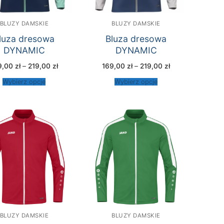
BLUZY DAMSKIE
BLUZY DAMSKIE
luza dresowa
Bluza dresowa
DYNAMIC
DYNAMIC
Zakres
Zakres
9,00
zł
–
219,00
zł
169,00
zł
–
219,00
zł
cen:
cen:
od
od
Wybierz opcje
Wybierz opcje
169,00 zł
169,00 zł
do
do
219,00 zł
219,00 zł
BLUZY DAMSKIE
BLUZY DAMSKIE