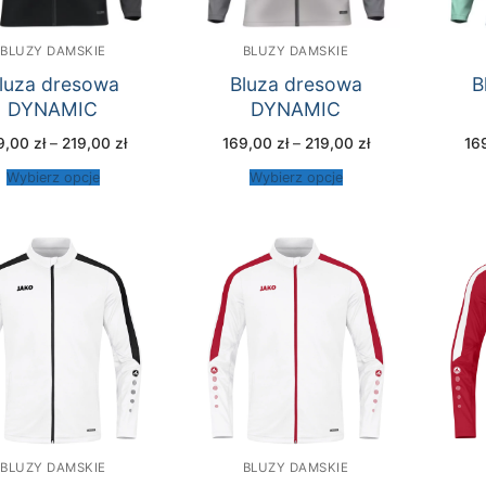
BLUZY DAMSKIE
BLUZY DAMSKIE
luza dresowa
Bluza dresowa
B
DYNAMIC
DYNAMIC
Zakres
Zakres
9,00
zł
–
219,00
zł
169,00
zł
–
219,00
zł
16
cen:
cen:
od
od
Wybierz opcje
Wybierz opcje
169,00 zł
169,00 zł
do
do
219,00 zł
219,00 zł
BLUZY DAMSKIE
BLUZY DAMSKIE