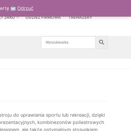
TO
KOSZYK
/
0,00
ZŁ
fertę
Odrzuć
ĘT JAKO
ODZIEŻ FIRMOWA
TRENAŻERY
oju do uprawiania sportu lub rekreacji, dzięki
prezentacyjnych, kombinezonów poliestrowych
 designem, ale także optymalnym stosunkiem