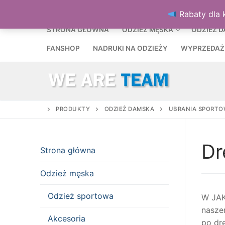
Przejdź
MENU
Rabaty dla 
do
treści
STRONA GŁÓWNA
ODZIEŻ MĘSKA
ODZIEŻ 
FANSHOP
NADRUKI NA ODZIEŻY
WYPRZEDAŻ
PRODUKTY
ODZIEŻ DAMSKA
UBRANIA SPORTO
Dr
Strona główna
Odzież męska
Odzież sportowa
W JAK
nasze
Akcesoria
po dr