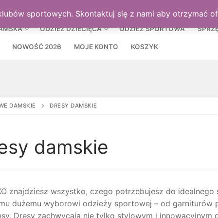
MOJE KON
klubów sportowych. Skontaktuj się z nami aby otrzymać o
DAMSKA
ODZIEŻ DZIECIĘCA
ODZIEŻ SPORTOWA
SPRZ
NOWOŚĆ 2026
MOJE KONTO
KOSZYK
WE DAMSKIE
DRESY DAMSKIE
esy damskie
O znajdziesz wszystko, czego potrzebujesz do idealnego str
mu dużemu wyborowi odzieży sportowej – od garniturów 
esy. Dresy zachwycają nie tylko stylowym i innowacyjnym