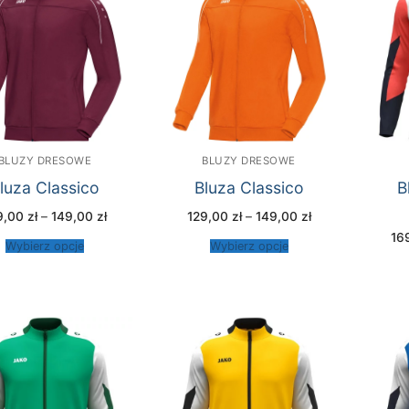
BLUZY DRESOWE
BLUZY DRESOWE
luza Classico
Bluza Classico
B
Zakres
Zakres
9,00
zł
–
149,00
zł
129,00
zł
–
149,00
zł
cen:
cen:
16
od
od
Wybierz opcje
Wybierz opcje
129,00 zł
129,00 zł
do
do
149,00 zł
149,00 zł