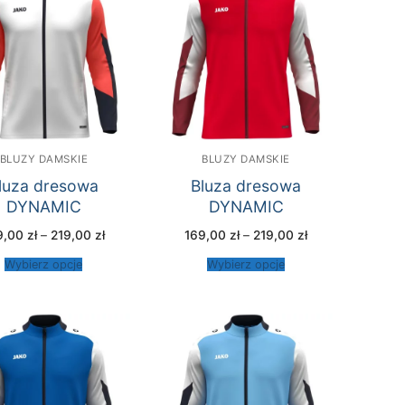
BLUZY DAMSKIE
BLUZY DAMSKIE
luza dresowa
Bluza dresowa
DYNAMIC
DYNAMIC
Zakres
Zakres
9,00
zł
–
219,00
zł
169,00
zł
–
219,00
zł
cen:
cen:
od
od
Wybierz opcje
Wybierz opcje
169,00 zł
169,00 zł
do
do
219,00 zł
219,00 zł