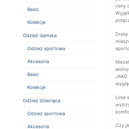
ceny 
Basic
Wyjąt
połąc
Kolekcje
Dresy
Odzież damska
miesz
sporto
Odzież sportowa
Akcesoria
Niezal
wolny
Basic
JAKO 
wyglą
Kolekcje
Linie 
Odzież dziecięca
wytrz
komfo
Odzież sportowa
Czy j
Akcesoria