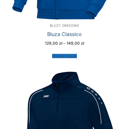
BLUZY DRESOWE
Bluza Classico
Zakres
129,00
zł
–
149,00
zł
cen:
od
129,00 zł
Wybierz opcje
do
149,00 zł