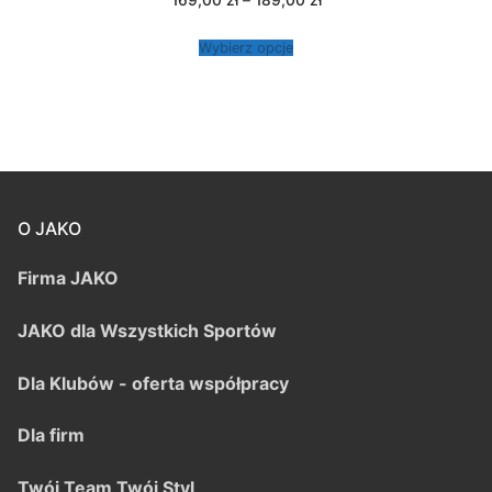
169,00
zł
–
189,00
zł
cen:
od
169,00 zł
Wybierz opcje
do
189,00 zł
O JAKO
Firma JAKO
JAKO dla Wszystkich Sportów
Dla Klubów - oferta współpracy
Dla firm
Twój Team Twój Styl