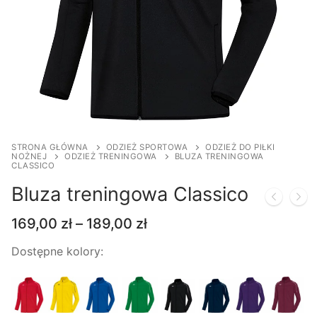
STRONA GŁÓWNA
ODZIEŻ SPORTOWA
ODZIEŻ DO PIŁKI
NOŻNEJ
ODZIEŻ TRENINGOWA
BLUZA TRENINGOWA
CLASSICO
Bluza treningowa Classico
Zakres
169,00
zł
–
189,00
zł
cen:
od
Dostępne kolory:
169,00 zł
do
189,00 zł