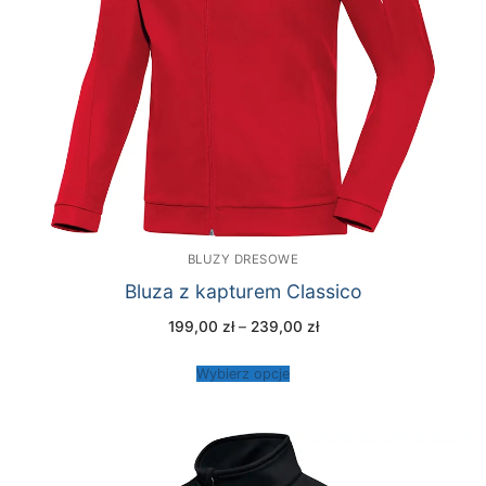
BLUZY DRESOWE
Bluza z kapturem Classico
Zakres
199,00
zł
–
239,00
zł
cen:
od
199,00 zł
Wybierz opcje
do
239,00 zł