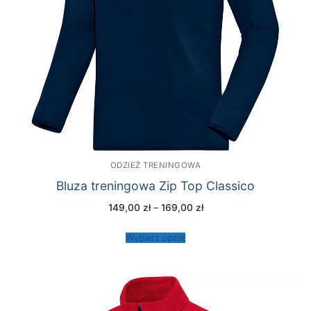
ODZIEŻ TRENINGOWA
Bluza treningowa Zip Top Classico
Zakres
149,00
zł
–
169,00
zł
cen:
od
149,00 zł
Wybierz opcje
do
169,00 zł