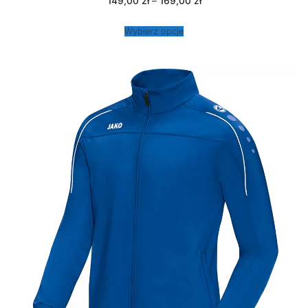
Zakres
149,00
zł
–
169,00
zł
cen:
od
149,00 zł
Wybierz opcje
do
169,00 zł