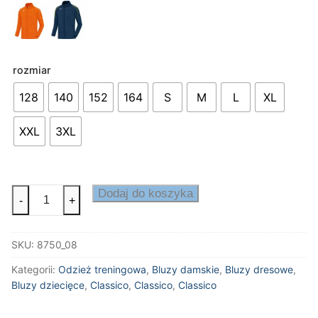
rozmiar
128
140
152
164
S
M
L
XL
XXL
3XL
ilość
Dodaj do koszyka
-
+
Bluza
treningowa
SKU:
8750_08
Classico
Kategorii:
Odzież treningowa
,
Bluzy damskie
,
Bluzy dresowe
,
Bluzy dziecięce
,
Classico
,
Classico
,
Classico