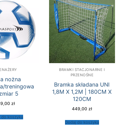
ENAŻERY
BRAMKI STACJONARNE I
PRZENOŚNE
ka nożna
Bramka składana UNI
/treningowa
1,8M X 1,2M | 180CM X
zmiar 5
120CM
69,00
zł
449,00
zł
 do koszyka
Dodaj do koszyka