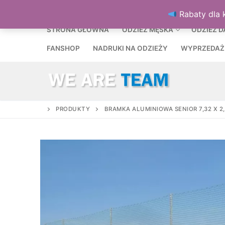
Przejdź
MENU
Rabaty dla 
do
treści
STRONA GŁÓWNA
ODZIEŻ MĘSKA
ODZIEŻ 
FANSHOP
NADRUKI NA ODZIEŻY
WYPRZEDAŻ
PRODUKTY
BRAMKA ALUMINIOWA SENIOR 7,32 X 