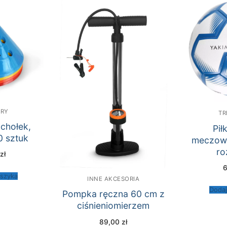
ERY
TR
chołek,
Pił
0 sztuk
meczowa
ro
0
zł
oszyka
INNE AKCESORIA
Dodaj
Pompka ręczna 60 cm z
ciśnieniomierzem
89,00
zł