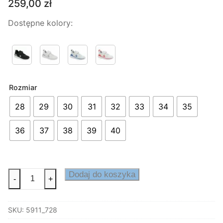
259,00
zł
Dostępne kolory:
Rozmiar
28
29
30
31
32
33
34
35
36
37
38
39
40
ilość
Dodaj do koszyka
-
+
Buty
sneaker
SKU:
5911_728
PERFORMANCE