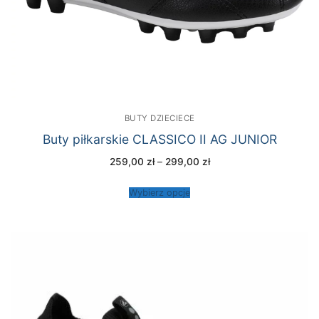
BUTY DZIECIECE
Buty piłkarskie CLASSICO II AG JUNIOR
Zakres
259,00
zł
–
299,00
zł
cen:
od
259,00 zł
Wybierz opcje
do
299,00 zł