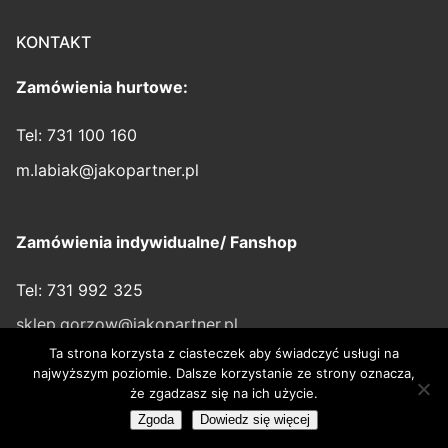
KONTAKT
Zamówienia hurtowe:
Tel: 731 100 160
m.labiak@jakopartner.pl
Zamówienia indywidualne/ Fanshop
Tel: 731 992 325
sklep.gorzow@jakopartner.pl
Ta strona korzysta z ciasteczek aby świadczyć usługi na
najwyższym poziomie. Dalsze korzystanie ze strony oznacza,
że zgadzasz się na ich użycie.
Prawa autorskie © 2026 – Wspierany przez
Customify
.
Zgoda
Dowiedz się więcej