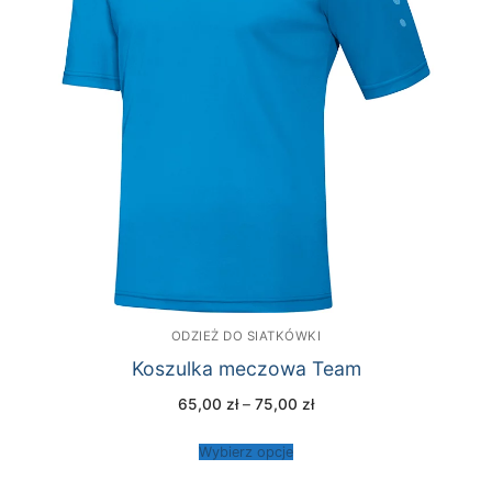
ODZIEŻ DO SIATKÓWKI
Koszulka meczowa Team
Zakres
65,00
zł
–
75,00
zł
cen:
od
65,00 zł
Wybierz opcje
do
75,00 zł