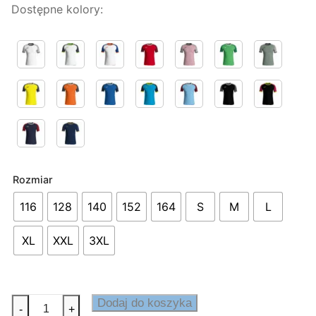
od
Dostępne kolory:
89,00 zł
do
99,00 zł
Rozmiar
116
128
140
152
164
S
M
L
XL
XXL
3XL
ilość
Dodaj do koszyka
-
+