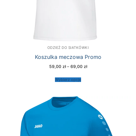
ODZIEŻ DO SIATKÓWKI
Koszulka meczowa Promo
Zakres
59,00
zł
–
69,00
zł
cen:
od
59,00 zł
Wybierz opcje
do
69,00 zł