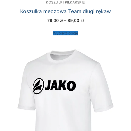
KOSZULKI PIŁKARSKIE
Koszulka meczowa Team długi rękaw
Zakres
79,00
zł
–
89,00
zł
cen:
od
79,00 zł
Wybierz opcje
do
89,00 zł