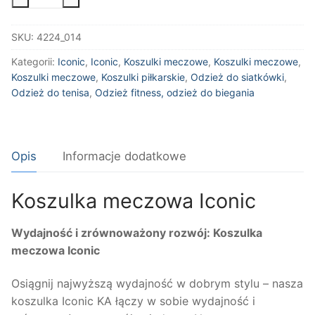
Koszulka
meczowa
SKU:
4224_014
Iconic
Kategorii:
Iconic
,
Iconic
,
Koszulki meczowe
,
Koszulki meczowe
,
Koszulki meczowe
,
Koszulki piłkarskie
,
Odzież do siatkówki
,
Odzież do tenisa
,
Odzież fitness, odzież do biegania
Opis
Informacje dodatkowe
Koszulka meczowa Iconic
Wydajność i zrównoważony rozwój: Koszulka
meczowa Iconic
Osiągnij najwyższą wydajność w dobrym stylu – nasza
koszulka Iconic KA łączy w sobie wydajność i