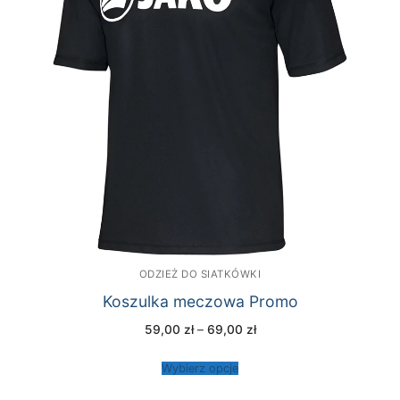
ODZIEŻ DO SIATKÓWKI
Koszulka meczowa Promo
Zakres
59,00
zł
–
69,00
zł
cen:
od
59,00 zł
Wybierz opcje
do
69,00 zł