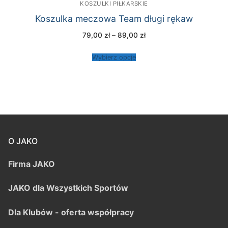
KOSZULKI PIŁKARSKIE
Koszulka meczowa Team długi rękaw
Zakres
79,00
zł
–
89,00
zł
cen:
od
79,00 zł
Wybierz opcje
do
89,00 zł
O JAKO
Firma JAKO
JAKO dla Wszystkich Sportów
Dla Klubów - oferta współpracy