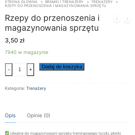
STRONA GŁÓWNA
BRAMKI I TRENAŻERY
TRENAŻERY
RZEPY DO PRZENOSZENIA I MAGAZYNOWANIA SPRZĘTU
Rzepy do przenoszenia i
magazynowania sprzętu
3,50
zł
7940 w magazynie
ilość
Dodaj do koszyka
-
+
Rzepy
do
Kategoria:
Trenażery
przenoszenia
i
magazynowania
sprzętu
Opis
Opinie (0)
Idealne do magazynowani sprzętu treningowego tyczki, płotki