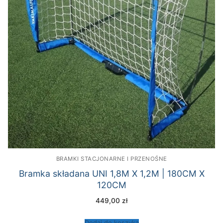
BRAMKI STACJONARNE I PRZENOŚNE
Bramka składana UNI 1,8M X 1,2M | 180CM X
120CM
449,00
zł
Dodaj do koszyka