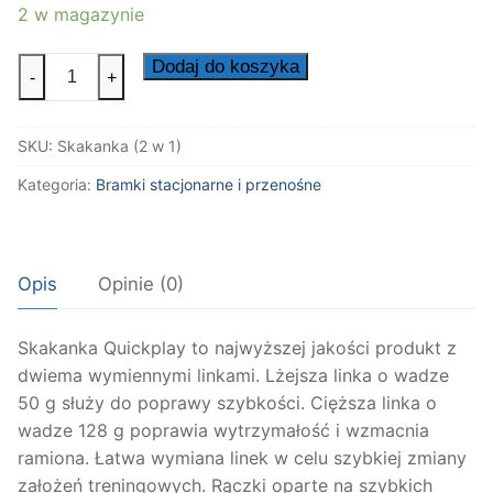
2 w magazynie
ilość
Dodaj do koszyka
-
+
Skakanka
(2
SKU:
Skakanka (2 w 1)
w
1)
Kategoria:
Bramki stacjonarne i przenośne
Opis
Opinie (0)
Skakanka Quickplay to najwyższej jakości produkt z
dwiema wymiennymi linkami. Lżejsza linka o wadze
50 g służy do poprawy szybkości. Cięższa linka o
wadze 128 g poprawia wytrzymałość i wzmacnia
ramiona. Łatwa wymiana linek w celu szybkiej zmiany
założeń treningowych. Rączki oparte na szybkich