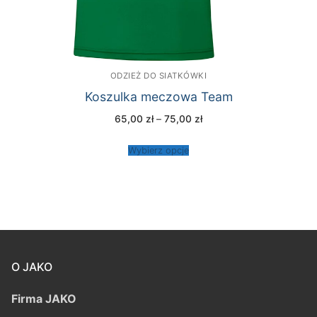
ODZIEŻ DO SIATKÓWKI
Koszulka meczowa Team
Zakres
65,00
zł
–
75,00
zł
cen:
od
65,00 zł
Wybierz opcje
do
75,00 zł
O JAKO
Firma JAKO