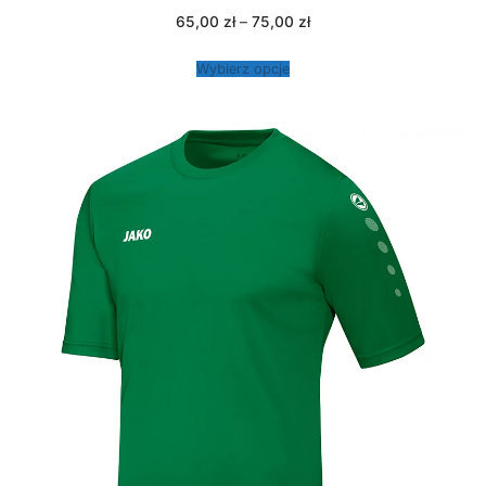
Zakres
65,00
zł
–
75,00
zł
cen:
od
65,00 zł
Wybierz opcje
do
75,00 zł