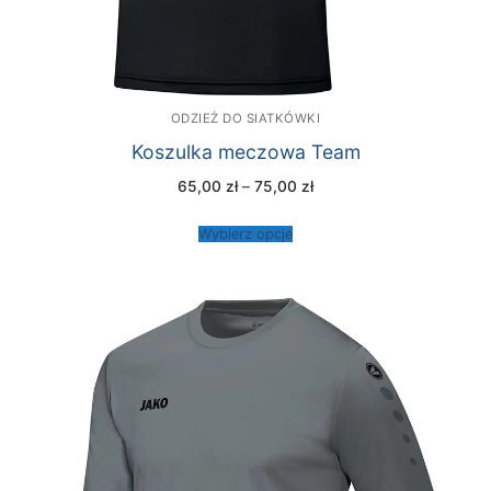
ODZIEŻ DO SIATKÓWKI
Koszulka meczowa Team
Zakres
65,00
zł
–
75,00
zł
cen:
od
65,00 zł
Wybierz opcje
do
75,00 zł