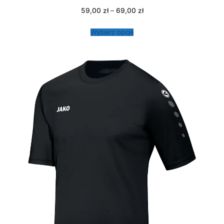
Zakres
59,00
zł
–
69,00
zł
cen:
od
59,00 zł
Wybierz opcje
do
69,00 zł