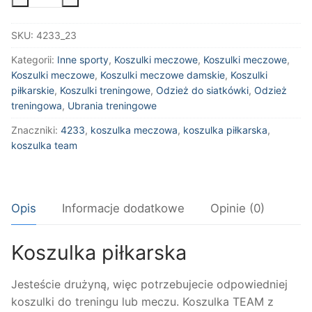
Koszulka
meczowa
SKU:
4233_23
Team
Kategorii:
Inne sporty
,
Koszulki meczowe
,
Koszulki meczowe
,
Koszulki meczowe
,
Koszulki meczowe damskie
,
Koszulki
piłkarskie
,
Koszulki treningowe
,
Odzież do siatkówki
,
Odzież
treningowa
,
Ubrania treningowe
Znaczniki:
4233
,
koszulka meczowa
,
koszulka piłkarska
,
koszulka team
Opis
Informacje dodatkowe
Opinie (0)
Koszulka piłkarska
Jesteście drużyną, więc potrzebujecie odpowiedniej
koszulki do treningu lub meczu. Koszulka TEAM z