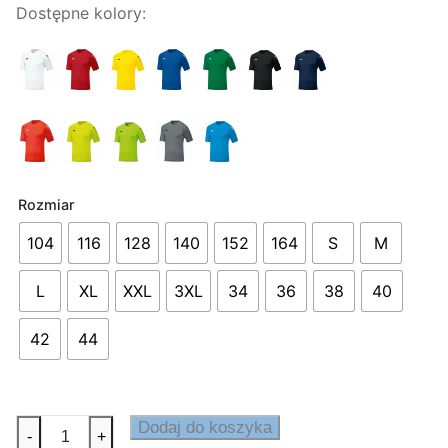
od
Dostępne kolory:
65,00 zł
do
75,00 zł
Rozmiar
104
116
128
140
152
164
S
M
L
XL
XXL
3XL
34
36
38
40
42
44
ilość
Dodaj do koszyka
-
+