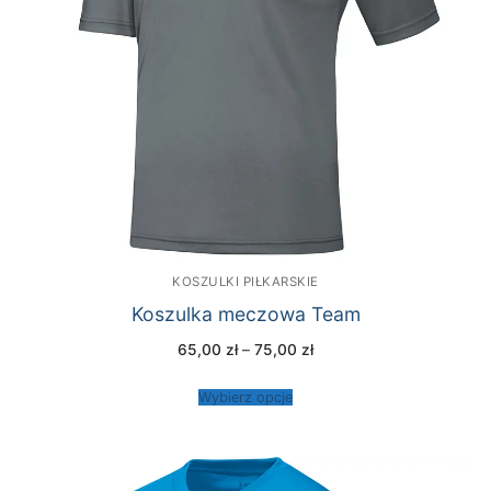
KOSZULKI PIŁKARSKIE
Koszulka meczowa Team
Zakres
65,00
zł
–
75,00
zł
cen:
od
65,00 zł
Wybierz opcje
do
75,00 zł