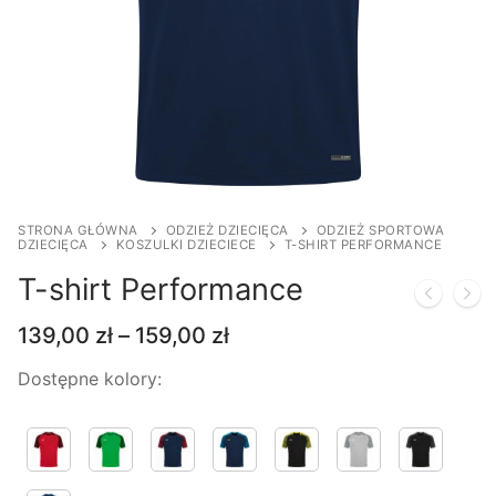
STRONA GŁÓWNA
ODZIEŻ DZIECIĘCA
ODZIEŻ SPORTOWA
DZIECIĘCA
KOSZULKI DZIECIECE
T-SHIRT PERFORMANCE
T-shirt Performance
Zakres
139,00
zł
–
159,00
zł
cen:
od
Dostępne kolory:
139,00 zł
do
159,00 zł