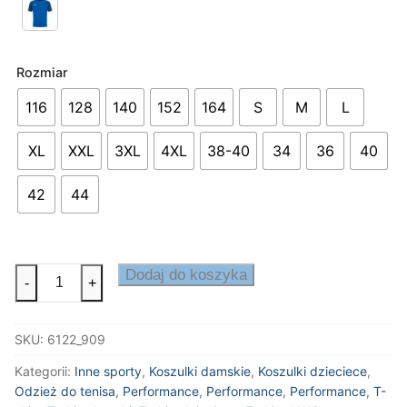
Rozmiar
116
128
140
152
164
S
M
L
XL
XXL
3XL
4XL
38-40
34
36
40
42
44
ilość
Dodaj do koszyka
-
+
T-
shirt
SKU:
6122_909
Performance
Kategorii:
Inne sporty
,
Koszulki damskie
,
Koszulki dzieciece
,
Odzież do tenisa
,
Performance
,
Performance
,
Performance
,
T-