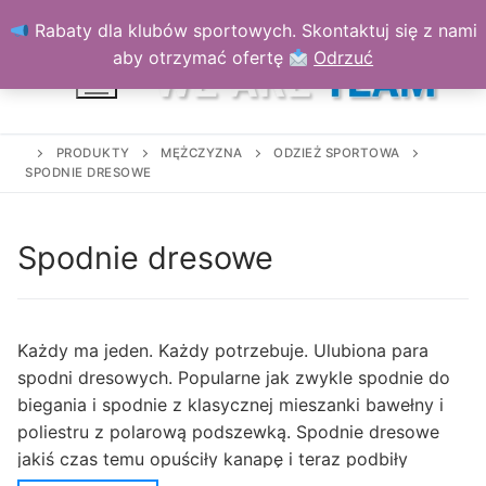
Przejdź
Rabaty dla klubów sportowych. Skontaktuj się z nami
do
aby otrzymać ofertę
Odrzuć
treści
PRODUKTY
MĘŻCZYZNA
ODZIEŻ SPORTOWA
SPODNIE DRESOWE
Spodnie dresowe
Każdy ma jeden. Każdy potrzebuje. Ulubiona para
spodni dresowych. Popularne jak zwykle spodnie do
biegania i spodnie z klasycznej mieszanki bawełny i
poliestru z polarową podszewką. Spodnie dresowe
jakiś czas temu opuściły kanapę i teraz podbiły
wewnętrzne miasta i śródmieścia swoim swobodnym