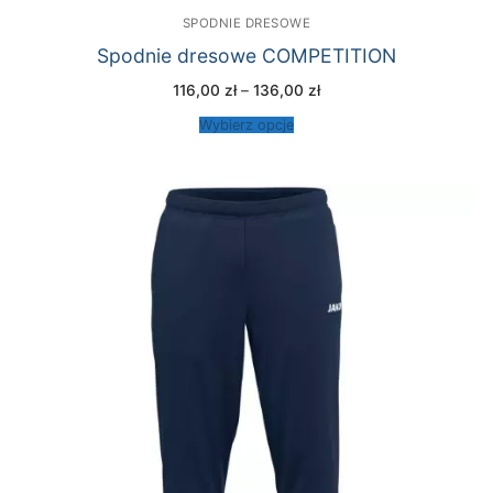
SPODNIE DRESOWE
Spodnie dresowe COMPETITION
Zakres
116,00
zł
–
136,00
zł
cen:
od
Wybierz opcje
116,00 zł
do
136,00 zł