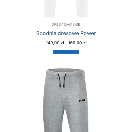
DRESY DAMSKIE
Spodnie dresowe Power
Zakres
149,00
zł
–
169,00
zł
cen:
od
Wybierz opcje
149,00 zł
do
169,00 zł