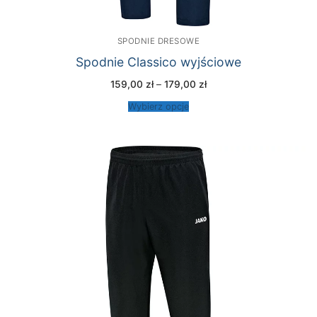
SPODNIE DRESOWE
Spodnie Classico wyjściowe
Zakres
159,00
zł
–
179,00
zł
cen:
od
Wybierz opcje
159,00 zł
do
179,00 zł