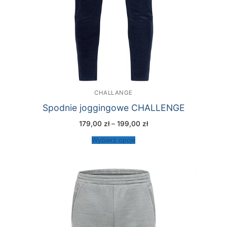
CHALLANGE
Spodnie joggingowe CHALLENGE
Zakres
179,00
zł
–
199,00
zł
cen:
od
Wybierz opcje
179,00 zł
do
199,00 zł