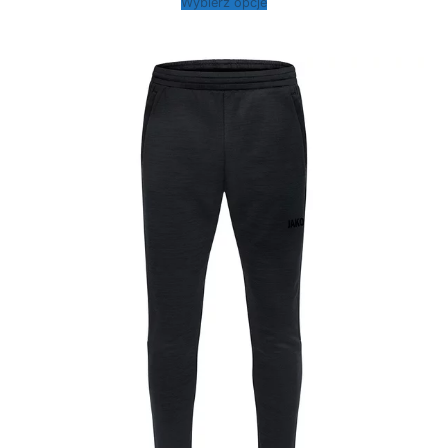
Wybierz opcje
146,00 zł
do
166,00 zł