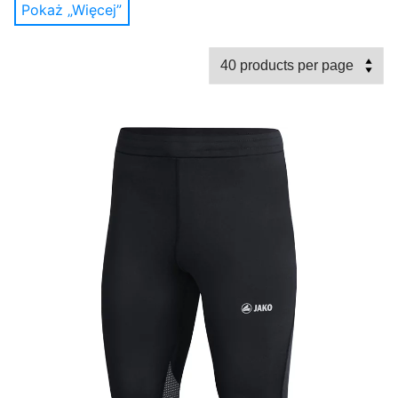
Pokaż „Więcej”
stylem i swobodnym wyglądem. JAKO oferuje
wygodne spodnie w kilku wariantach: z otwartym
dołem, z mankietami, jako szorty i inne modele
również z nowoczesnymi aplikacjami. Dla kobiet JAKO
ma specjalnie dopasowane kroje, takie jak spodnie
legginsy, spodnie ¾ lub obcisłe spodenki, a także
spodnie i szorty z dużą zawartością elastanu, które są
bardzo wygodne i świetnie wyglądają podczas
uprawiania sportu. Oprócz klasycznych spodni do
biegania JAKO oferuje w swoim asortymencie również
inne modele spodni. Niezależnie od tego, czy szukasz
spodni treningowych z mocnego i wytrzymałego
materiału typu interlock, spodni reprezentacyjnych
czy tkanych z siateczkową podszewką, czy też
spodni poliestrowych z lamówką i błyszczącym
efektem. Każdy może znaleźć swoją ulubioną parę
spodni lub spodni. Niezwykłe w naszej ofercie spodni