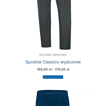
SPODNIE DRESOWE
Spodnie Classico wyjściowe
Zakres
159,00
zł
–
179,00
zł
cen:
od
Wybierz opcje
159,00 zł
do
179,00 zł