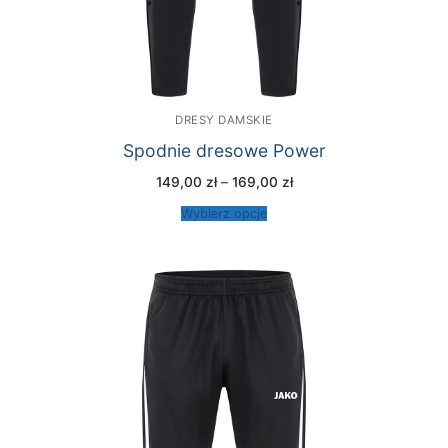
DRESY DAMSKIE
Spodnie dresowe Power
Zakres
149,00
zł
–
169,00
zł
cen:
od
Wybierz opcje
149,00 zł
do
169,00 zł