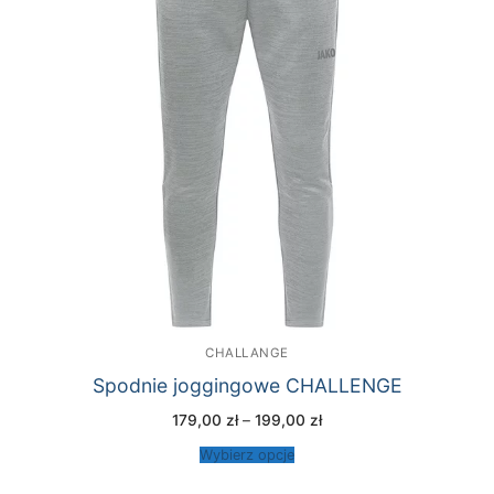
CHALLANGE
Spodnie joggingowe CHALLENGE
Zakres
179,00
zł
–
199,00
zł
cen:
od
Wybierz opcje
179,00 zł
do
199,00 zł