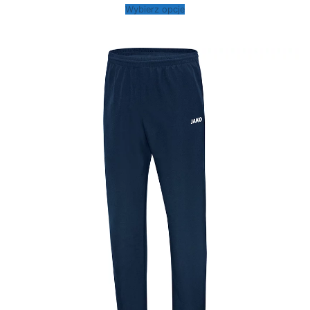
od
Wybierz opcje
159,00 zł
do
179,00 zł