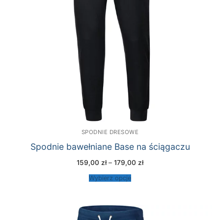
SPODNIE DRESOWE
Spodnie bawełniane Base na ściągaczu
Zakres
159,00
zł
–
179,00
zł
cen:
od
Wybierz opcje
159,00 zł
do
179,00 zł