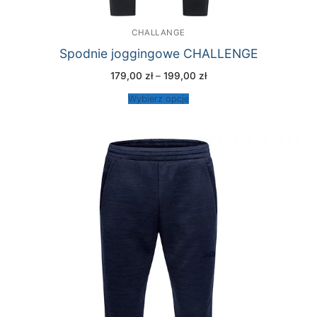
CHALLANGE
Spodnie joggingowe CHALLENGE
Zakres
179,00
zł
–
199,00
zł
cen:
od
Wybierz opcje
179,00 zł
do
199,00 zł