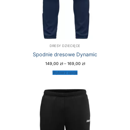
DRESY DZIECIĘCE
Spodnie dresowe Dynamic
Zakres
149,00
zł
–
169,00
zł
cen:
od
Wybierz opcje
149,00 zł
do
169,00 zł