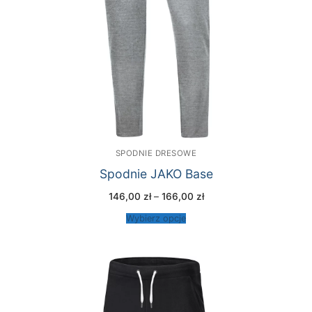
SPODNIE DRESOWE
Spodnie JAKO Base
Zakres
146,00
zł
–
166,00
zł
cen:
od
Wybierz opcje
146,00 zł
do
166,00 zł