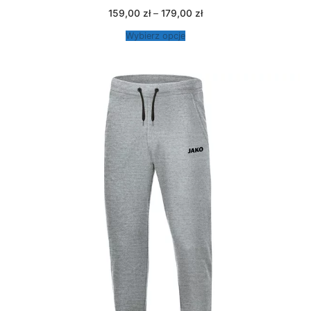
Zakres
159,00
zł
–
179,00
zł
cen:
od
Wybierz opcje
159,00 zł
do
179,00 zł