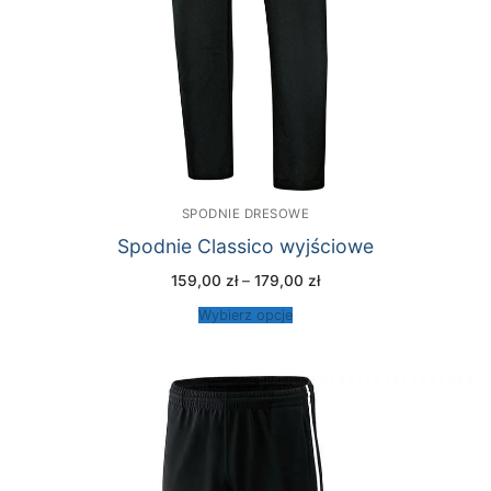
SPODNIE DRESOWE
Spodnie Classico wyjściowe
Zakres
159,00
zł
–
179,00
zł
cen:
od
Wybierz opcje
159,00 zł
do
179,00 zł