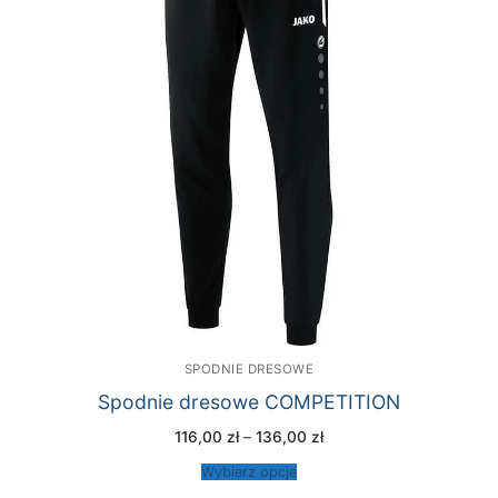
SPODNIE DRESOWE
Spodnie dresowe COMPETITION
Zakres
116,00
zł
–
136,00
zł
cen:
od
Wybierz opcje
116,00 zł
do