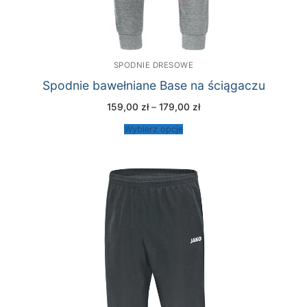
SPODNIE DRESOWE
Spodnie bawełniane Base na ściągaczu
Zakres
159,00
zł
–
179,00
zł
cen:
od
Wybierz opcje
159,00 zł
do
179,00 zł