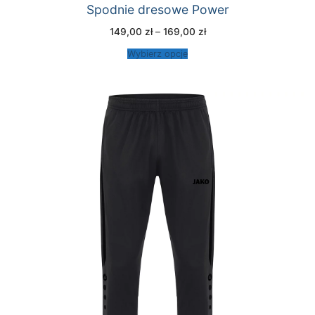
Spodnie dresowe Power
Zakres
149,00
zł
–
169,00
zł
cen:
od
Wybierz opcje
149,00 zł
do
169,00 zł