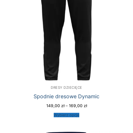
DRESY DZIECIĘCE
Spodnie dresowe Dynamic
Zakres
149,00
zł
–
169,00
zł
cen:
od
Wybierz opcje
149,00 zł
do
169,00 zł