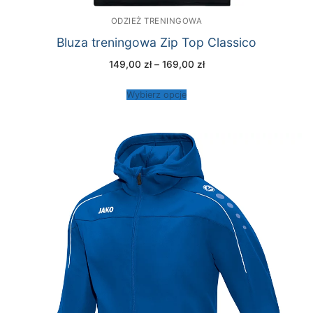
ODZIEŻ TRENINGOWA
Bluza treningowa Zip Top Classico
Zakres
149,00
zł
–
169,00
zł
cen:
od
149,00 zł
Wybierz opcje
do
169,00 zł