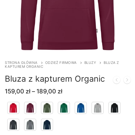
STRONA GŁÓWNA
ODZIEŻ FIRMOWA
BLUZY
BLUZA Z
KAPTUREM ORGANIC
Bluza z kapturem Organic
Zakres
159,00
zł
–
189,00
zł
cen:
od
159,00 zł
do
189,00 zł