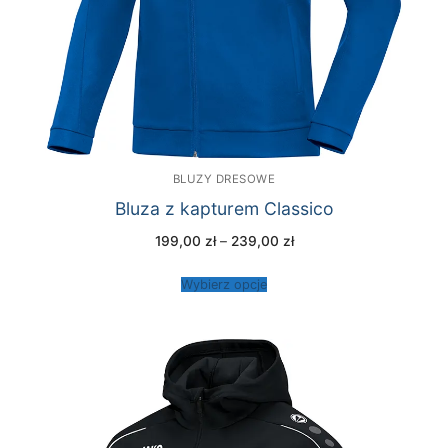
BLUZY DRESOWE
Bluza z kapturem Classico
Zakres
199,00
zł
–
239,00
zł
cen:
od
199,00 zł
Wybierz opcje
do
239,00 zł