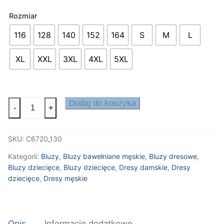
Rozmiar
116
128
140
152
164
S
M
L
XL
XXL
3XL
4XL
5XL
ilość
Dodaj do koszyka
-
+
Bluza
z
SKU:
C6720_130
kapturem
Organic
Kategorii:
Bluzy
,
Bluzy bawełniane męskie
,
Bluzy dresowe
,
Bluzy dziecięce
,
Bluzy dziecięce
,
Dresy damskie
,
Dresy
dziecięce
,
Dresy męskie
Opis
Informacje dodatkowe