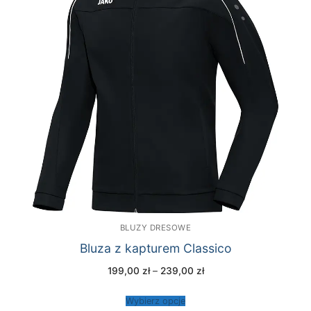
BLUZY DRESOWE
Bluza z kapturem Classico
Zakres
199,00
zł
–
239,00
zł
cen:
od
199,00 zł
Wybierz opcje
do