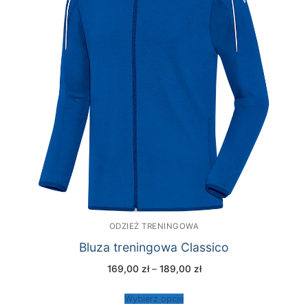
ODZIEŻ TRENINGOWA
Bluza treningowa Classico
Zakres
169,00
zł
–
189,00
zł
cen:
od
169,00 zł
Wybierz opcje
do