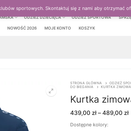
MOJE KON
klubów sportowych. Skontaktuj się z nami aby otrzymać o
DAMSKA
ODZIEŻ DZIECIĘCA
ODZIEŻ SPORTOWA
SPRZ
NOWOŚĆ 2026
MOJE KONTO
KOSZYK
STRONA GŁÓWNA
ODZIEŻ SP
DO BIEGANIA
KURTKA ZIMOWA
Kurtka zimo
439,00
zł
–
489,00
zł
Dostępne kolory: