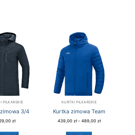
I PIŁKARSKIE
KURTKI PIŁKARSKIE
 zimowa 3/4
Kurtka zimowa Team
Zakres
29,00
zł
439,00
zł
–
489,00
zł
cen:
od
439,00 zł
ierz opcje
Wybierz opcje