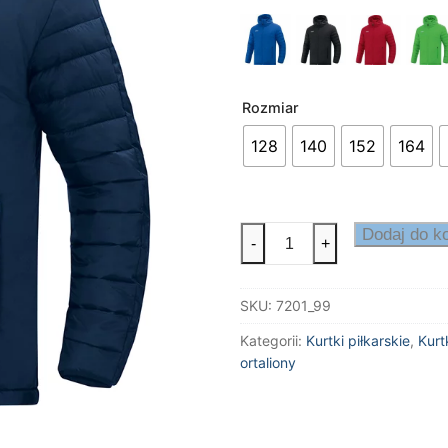
Rozmiar
128
140
152
164
ilość
Dodaj do k
-
+
Kurtka
zimowa
SKU:
7201_99
Team
Kategorii:
Kurtki piłkarskie
,
Kurt
ortaliony