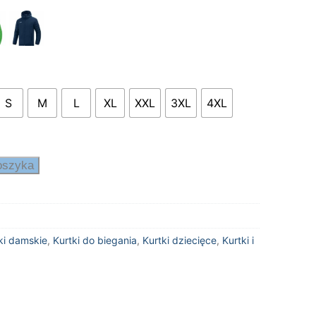
do
489,00 zł
S
M
L
XL
XXL
3XL
4XL
oszyka
ki damskie
,
Kurtki do biegania
,
Kurtki dziecięce
,
Kurtki i