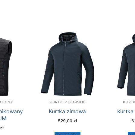
TALIONY
KURTKI PIŁKARSKIE
KURTK
pikowany
Kurtka zimowa
Kurtka
UM
529,00
zł
6
0
zł
Wybierz opcje
Wyb