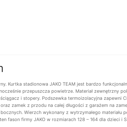
m
yny. Kurtka stadionowa JAKO TEAM jest bardzo funkcjonaln
jednocześnie przepuszcza powietrze. Materiał zewnętrzny 
ciągacz i stopery. Podszewka termoizolacyjna zapewni Ci
i oraz zamek z przodu na całej długości z garażem na za
cznych. Wierzch wykonany z wytrzymałego materiału polies
 ten fason firmy JAKO w rozmiarach 128 – 164 dla dzieci i S