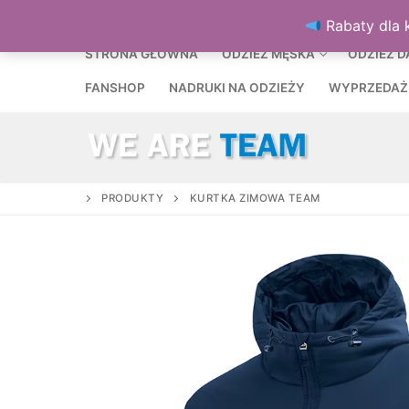
Przejdź
MENU
Rabaty dla 
do
treści
STRONA GŁÓWNA
ODZIEŻ MĘSKA
ODZIEŻ 
FANSHOP
NADRUKI NA ODZIEŻY
WYPRZEDAŻ
PRODUKTY
KURTKA ZIMOWA TEAM