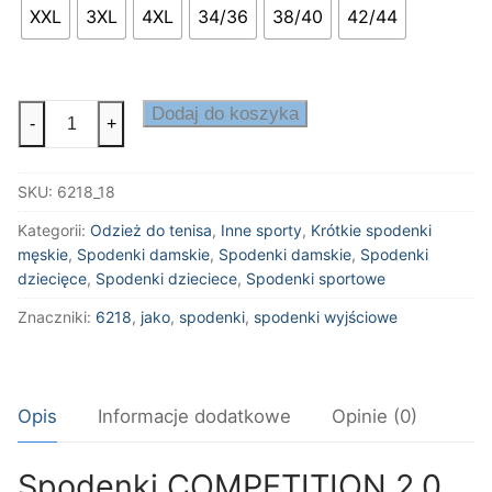
XXL
3XL
4XL
34/36
38/40
42/44
ilość
Dodaj do koszyka
-
+
Spodenki
COMPETITION
SKU:
6218_18
2.0
Kategorii:
Odzież do tenisa
,
Inne sporty
,
Krótkie spodenki
męskie
,
Spodenki damskie
,
Spodenki damskie
,
Spodenki
dziecięce
,
Spodenki dzieciece
,
Spodenki sportowe
Znaczniki:
6218
,
jako
,
spodenki
,
spodenki wyjściowe
Opis
Informacje dodatkowe
Opinie (0)
Spodenki COMPETITION 2.0