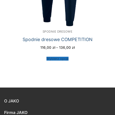
SPODNIE DRESOWE
Spodnie dresowe COMPETITION
Zakres
116,00
zł
–
136,00
zł
cen:
od
116,00 zł
Wybierz opcje
do
136,00 zł
O JAKO
Firma JAKO