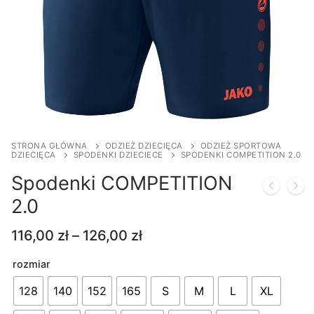
STRONA GŁÓWNA
ODZIEŻ DZIECIĘCA
ODZIEŻ SPORTOWA
DZIECIĘCA
SPODENKI DZIECIECE
SPODENKI COMPETITION 2.0
Spodenki COMPETITION
2.0
Zakres
116,00
zł
–
126,00
zł
cen:
od
rozmiar
116,00 zł
do
128
140
152
165
S
M
L
XL
126,00 zł