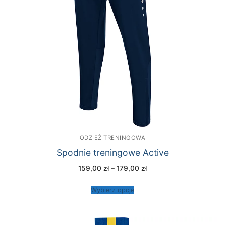
ODZIEŻ TRENINGOWA
Spodnie treningowe Active
Zakres
159,00
zł
–
179,00
zł
cen:
od
159,00 zł
Wybierz opcje
do
179,00 zł