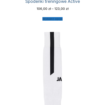
Spodenki treningowe Active
Zakres
106,00
zł
–
123,00
zł
cen:
od
106,00 zł
Wybierz opcje
do
123,00 zł